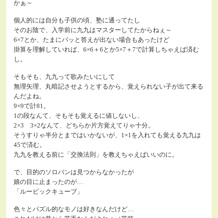
かぁ～
個人的には自分も子供の頃、塾に通ってたし
そのお陰で、入学前に九九はマスターしてたからねぇ～
6×7とか、たまにパッと答えが出ない場合もあったけど
掛算を理解していれば、6×6＋6とか5×7＋7で計算しちゃえば済む
し。
そもそも、九九って歌みたいにして
無理矢理、丸暗記させようとするから、覚えられない子が出て来る
んだよね。
9×9で計81。
1の段なんて、そもそも覚えるに値しないし、
2×3 3×2なんて、どちらか片方覚えてりゃ十分。
そうすりゃ半分とまではいかないが、1×1を入れても覚える九九は
45で済む。
九九を教える前に「交換法則」を教えちゃえばいいのに。
で、目的のソロバンは見つからなかったが
娘の目に止まったのが…
「ルービックキューブ」
色々とパズル的なモノは好きなんだけど…