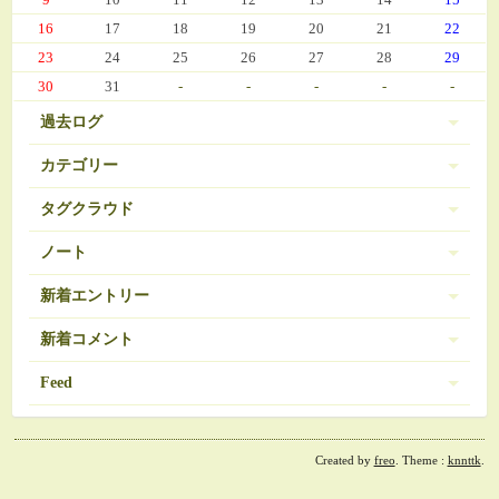
16
17
18
19
20
21
22
23
24
25
26
27
28
29
30
31
-
-
-
-
-
過去ログ
カテゴリー
タグクラウド
伊豆 (303)
PC-9801
BRAVELY DEFAULT
3
16
ノート
日常 (560)
SDガンダム
お弁当
おせち
377
35
271
ノートは登録されていません。
新着エントリー
娘の成長 (669)
お気に入り（娘）
お気に入り（愚妻）
131
84
お気に入り（私）
新着コメント
アイコス
アイカツ
javascript 再勉強中
95
5
8
ゲーム (342)
アーマードコア
エランシア
12
9
2024/03/08 10:56
Feed
Re:エランシア DSH版SS
オンラインゲーム
ゲーム日記 (1031)
ガンダム
508
24
ベータガンダムは伊達じゃない
2026/06/18 from 承認待ち
RSS1.0
コレクション
ゼルダの伝説
54
1
ガーデニング (39)
2024/02/21 11:07
Re:決戦III
ダウンロード素材？
ドラクエ
30
7
Created by
freo
. Theme :
knnttk
.
RSS2.0
残り約50ページ
ドラクエ モンパレ
ファイアーエムブレム
ビオトープ (107)
3
1
2026/06/12 from 承認待ち