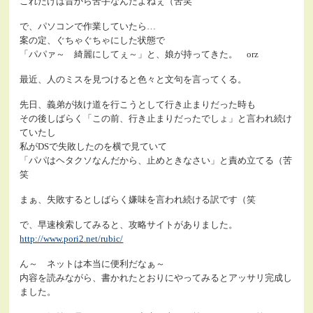
これだけは昔から苦手なんだよねぇ（苦笑
で、パソコンで作業していたら…
案の定、ぐちゃぐちゃにした状態で
「パパァ～ 綺麗にしてぇ～」と、娘が持ってきた。 orz
最近、人のミスを見つけると色々と文句を言ってくる。
先日、義弟が抜け道を行こうとして行き止まりだった時も
その後しばらく「この前、行き止まりだったでしょ」と言われ続け
ていたし
私がDSで失敗したのを横で見ていて
「パパはヘタクソなんだから、止めときなさい」と責め立てる（苦
笑
まぁ、失敗するとしばらく嫌味を言われ続ける訳です（笑
で、早速検索してみると、攻略サイトがありました。
http://www.pori2.net/rubic/
ん～ ネットは本当に便利だなぁ～
内容を読みながら、書かれたとおりにやってみるとアッサリ完成し
ました。