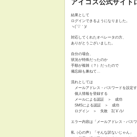
アイコス公式サイト
結果として
ログインできるようになりました。
ヽ(´▽｀)/
対応してくれたオペレータの方、
ありがとうございました。
自分の場合、
状況が特殊だったのか
手順が複雑（？）だったので
備忘録も兼ねて…
流れとしては
メールアドレス・パスワードを設定す
個人情報を登録する
メールによる認証 ＞ 成功
SMSによる認証 ＞ 成功
ログイン ＞ 失敗 Σ(`ﾛ´ﾉ)ﾉ
エラー内容は「メールアドレス・パスワ
私（心の声）「そんな訳ないじゃん」