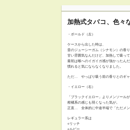
加熱式タバコ、色々
・ボールド（左）
ケースから出した時は、
昔のジューシーガム（シナモン）の香り
甘い雰囲気なんだけど、加熱して吸って
最初は喉へのイガイガ感が強かったんだ
慣れると気にならなくなりました。
ただ… やっぱり吸う前の香りとのギャ
・イエロー（右）
「ブラックイエロー」よりメンソールが
柑橘系の感じも弱くなった気が。
正直… 全体的に中途半端で「ただメン
レギュラー系は
○リッチ
○ルビー