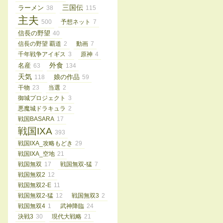
三国伝
ラーメン
38
115
主夫
500
予想ネット
7
信長の野望
40
信長の野望 覇道
2
動画
7
千年戦争アイギス
3
原神
4
外食
名産
63
134
天気
娘の作品
118
59
干物
23
当選
2
御城プロジェクト
3
悪魔城ドラキュラ
2
戦国BASARA
17
戦国IXA
393
戦国IXA_攻略もどき
29
戦国IXA_空地
21
戦国無双
17
戦国無双-猛
7
戦国無双2
12
戦国無双2-E
11
戦国無双2-猛
12
戦国無双3
2
戦国無双4
1
武神降臨
24
決戦3
30
現代大戦略
21