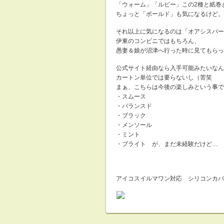
「ウォーム」「ルビー」この2種と紙巻
ちょっと「ボールド」も気になるけど。
それ以上に気になるのは「オアシスパー
伊東のコンビニではもちろん、
愚妻＆娘が沼津へ行った時に見てもらっ
公式サイト経由なら入手可能みたいなん
カートン単位では要らないし（苦笑
まぁ、こちらは今後の楽しみという事で
・スムース
・バランスド
・ブラック
・メンソール
・ミント
・ブライト が、まだ未経験だけど… 
アイコスイルマワン対応 シリコンカバ