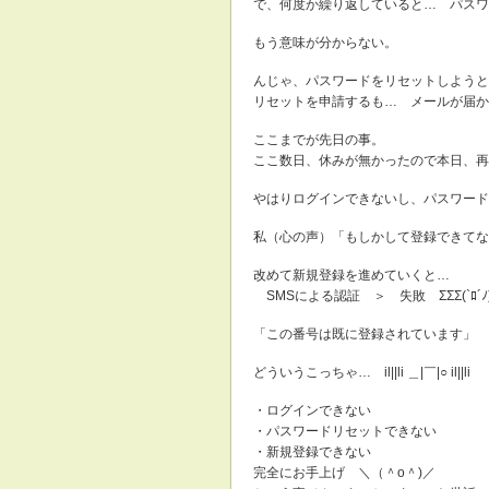
で、何度か繰り返していると… パスワード
もう意味が分からない。
んじゃ、パスワードをリセットしようと
リセットを申請するも… メールが届か
ここまでが先日の事。
ここ数日、休みが無かったので本日、再
やはりログインできないし、パスワード
私（心の声）「もしかして登録できてな
改めて新規登録を進めていくと…
SMSによる認証 ＞ 失敗 ΣΣΣ(`ﾛ´ﾉ)
「この番号は既に登録されています」
どういうこっちゃ… il||li ＿|￣|○ il||li
・ログインできない
・パスワードリセットできない
・新規登録できない
完全にお手上げ ＼（＾o＾)／