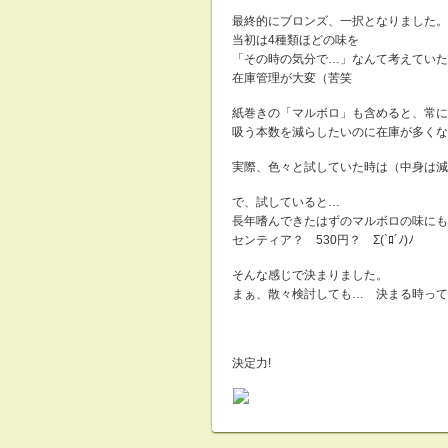
最終的にブロンズ、一択となりました。
当初は4種類ほどの味を
「その時の気分で…」なんて考えていた
在庫管理が大変（苦笑
紙巻きの「マルボロ」も含めると、常に
吸う本数を減らしたいのに在庫が多くなると
実際、色々と試していた時は（中身は減
で、試していると…
長年嗜んできたはずのマルボロの味にも
センティア？ 530円？ Σ(`ﾛ´ﾉ)ﾉ
そんな感じで決まりました。
まぁ、散々検討しても… 決まる時って
決定力!