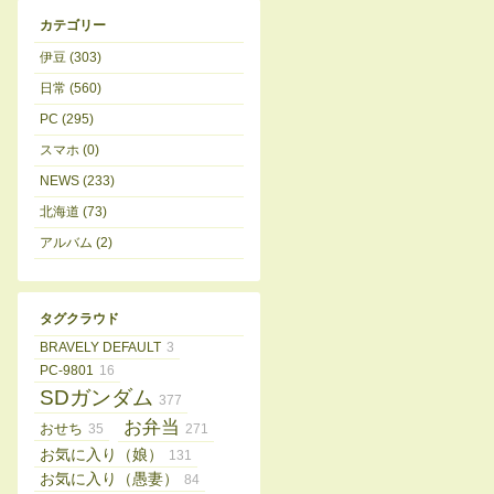
カテゴリー
伊豆 (303)
日常 (560)
PC (295)
スマホ (0)
NEWS (233)
北海道 (73)
アルバム (2)
タグクラウド
BRAVELY DEFAULT
3
PC-9801
16
SDガンダム
377
お弁当
おせち
35
271
お気に入り（娘）
131
お気に入り（愚妻）
84