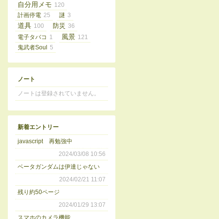
自分用メモ
120
計画停電
25
謎
3
道具
100
防災
36
風景
電子タバコ
1
121
鬼武者Soul
5
ノート
ノートは登録されていません。
新着エントリー
javascript 再勉強中
2024/03/08 10:56
ベータガンダムは伊達じゃない
2024/02/21 11:07
残り約50ページ
2024/01/29 13:07
スマホのカメラ機能