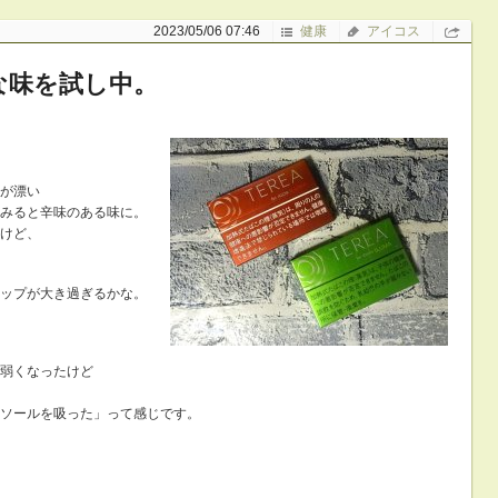
2023/05/06 07:46
健康
アイコス
な味を試し中。
が漂い
みると辛味のある味に。
けど、
ップが大き過ぎるかな。
弱くなったけど
ソールを吸った」って感じです。