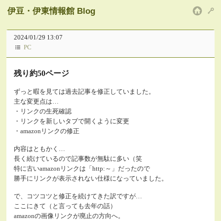
伊豆・伊東情報館 Blog
HOM
2024/01/29 13:07
PC
残り約50ページ
ずっと暇を見ては過去記事を修正していました。
主な変更点は…
・リンクの生死確認
・リンクを新しいタブで開くように変更
・amazonリンクの修正
内容はともかく…
長く続けているので記事数が無駄に多い（笑
特に古いamazonリンクは「http:～」だったので
勝手にリンクが表示されない仕様になっていました。
で、コツコツと修正を続けてきた訳ですが…
ここにきて（と言っても去年の話）
amazonの画像リンクが廃止の方向へ。