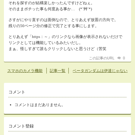
それを探すのが結構楽しかったんですけどねぇ。
そのままポチッた事も何度ある事か… (*´艸`*)
さすがにやり直すのは面倒なので、とりあえず放置の方向で。
残りの50ページ分の修正で完了とする事にします。
とりあえず「https：～」のリンクなら画像が表示されないだけで
リンクとしては機能しているみたいだし。
まぁ、怪しすぎて誰もクリックしないと思うけど（苦笑
この記事のURL
0
スマホのカメラ機能
記事一覧
ベータガンダムは伊達じゃない
コメント
コメントはまだありません。
コメント登録