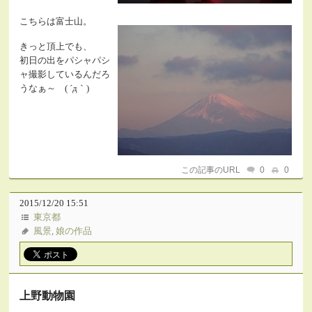
こちらは富士山。
きっと頂上でも、
初日の出をパシャパシ
ャ撮影しているんだろ
うなぁ～ ( ´д｀)
この記事のURL
0
0
2015/12/20 15:51
東京都
風景
,
娘の作品
上野動物園