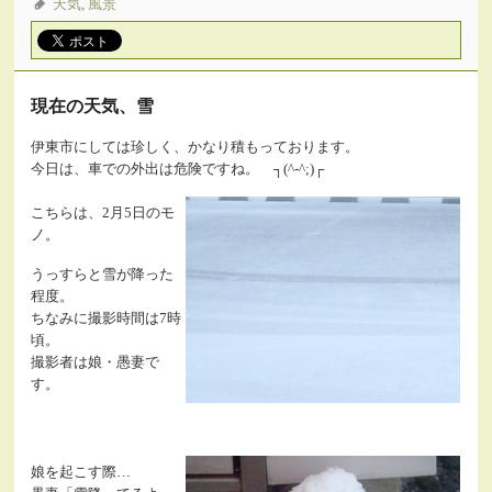
天気
,
風景
現在の天気、雪
伊東市にしては珍しく、かなり積もっております。
今日は、車での外出は危険ですね。 ┐(^-^;)┌
こちらは、2月5日のモ
ノ。
うっすらと雪が降った
程度。
ちなみに撮影時間は7時
頃。
撮影者は娘・愚妻で
す。
娘を起こす際…