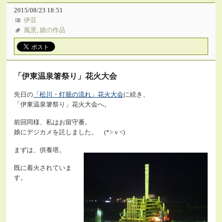
2015/08/23 18:51
伊豆
風景
,
娘の作品
「伊東温泉箸祭り」花火大会
先日の
「松川・灯籠の流れ」花火大会
に続き、
「伊東温泉箸祭り」花火大会へ。
前回同様、私はお留守番。
娘にデジカメを託しました。 (*>ｖ<)
まずは、供養塔。
既に着火されていま
す。