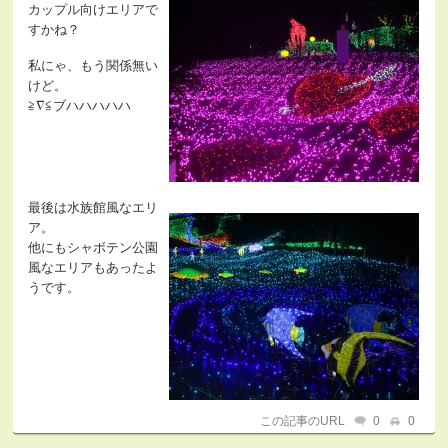
カップル向けエリアで
すかね？
私にゃ、もう関係無い
けど。
≧∇≦ブハハハハハ
最後は水族館風なエリ
ア。
他にもシャボテン公園
風なエリアもあったよ
うです。
この記事のURL
0
0