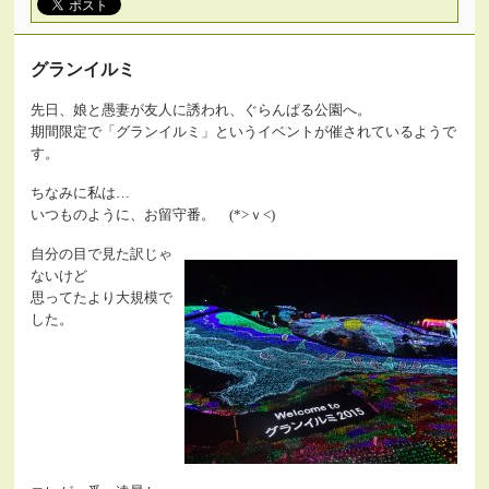
グランイルミ
先日、娘と愚妻が友人に誘われ、ぐらんぱる公園へ。
期間限定で「グランイルミ」というイベントが催されているようで
す。
ちなみに私は…
いつものように、お留守番。 (*>ｖ<)
自分の目で見た訳じゃ
ないけど
思ってたより大規模で
した。