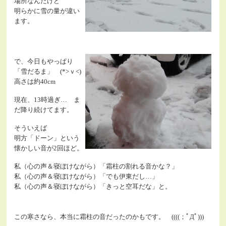
場所なんだけど
明らかに雪の量が違い
ます。
で、今日もやっぱり
「雪だるま」 (*>ｖ<)
高さは約40cm
現在、13時過ぎ… ま
だ降り続けてます。
そういえば
明方「ドーン」という
懐かしい音が2回ほど。
私（心の声＆寝ぼけながら）「霜柱の割れる音かな？」
私（心の声＆寝ぼけながら）「でも伊東だし…」
私（心の声＆寝ぼけながら）「きっと空耳だな」と。
この寒さなら、本当に霜柱の音だったのかもです。 ((((；ﾟДﾟ)))