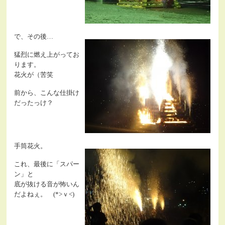
で、その後…
猛烈に燃え上がってお
ります。
花火が（苦笑
前から、こんな仕掛け
だったっけ？
手筒花火。
これ、最後に「スパー
ン」と
底が抜ける音が怖いん
だよねぇ。 (*>ｖ<)