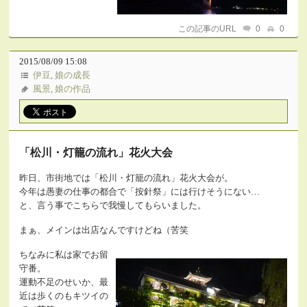
この記事のURL
0
0
2015/08/09 15:08
伊豆
,
娘の成長
風景
,
娘の作品
「松川・灯籠の流れ」花火大会
昨日、市街地では「松川・灯籠の流れ」花火大会が。
今年は愚妻の仕事の都合で「按針祭」には行けそうにない…
と、言う事でこちらで我慢してもらいました。
まぁ、メインは出店なんですけどね（苦笑
ちなみに私は家でお留
守番。
運動不足のせいか、最
近は歩くのもキツイの