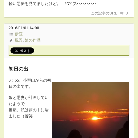
軽い悪夢を見てましたけど。 ≧∇≦ブハハハハハ
この記事のURL
0
2016/01/01 14:00
伊豆
風景
,
娘の作品
初日の出
6：55、小室山からの初
日の出です。
娘と愚妻が計画してい
たようで…
当然、私は夢の中に居
ました（苦笑