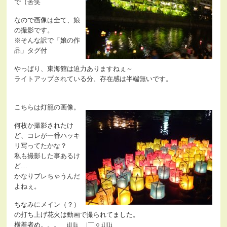
で（苦笑
なので画像は全て、娘
の撮影です。
※そんな訳で「娘の作
品」タグ付
やっぱり、東海館は迫力ありますねぇ～
ライトアップされている分、存在感は半端無いです。
こちらは灯籠の画像。
何枚か撮影されたけ
ど、コレが一番ハッキ
リ写ってたかな？
私も撮影した事あるけ
ど…
かなりブレちゃうんだ
よねぇ。
ちなみにメイン（？）
の打ち上げ花火は動画で撮られてました。
横着者め。。。 il||li ＿|￣|○ il||li