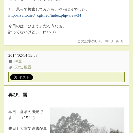
と、思って検索してみたら、やっぱりでした。
http://izuito.net/_cgi/freo/index.php/view/34
今日のは「ひょう」だろうなぁ。
計ってないけど。 (*>ｖ<)
この記事のURL
0
0
2014/02/14 15:57
伊豆
天気
,
風景
再び、雪
本日、昼頃の風景で
す。 （ﾟ∇ﾟ|||)
先日も大雪で道路が真