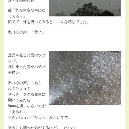
嫁「外が大変な事にな
ってる～」
慌てて、外を覗いてみると、こんな感じでした。
私（心の声）「雪？」
足元を見ると雪のツブ
ツブ。
風に乗った雪がパチパ
チ痛い。
私（心の声）「あら
れ？ひょう？」
さっき、ググる先生に
聞いてみたら
5mmを境に小さい方が
「あられ」
大きいほうが「ひょう」みたいです。
過去にも調べた気がするけど。 (*>ｖ<)