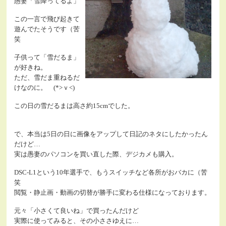
愚妻「雪降ってるよ」
この一言で飛び起きて
遊んでたそうです（苦
笑
子供って「雪だるま」
が好きね。
ただ、雪だま重ねるだ
けなのに。 (*>ｖ<)
この日の雪だるまは高さ約15cmでした。
で、本当は5日の日に画像をアップして日記のネタにしたかったん
だけど…
実は愚妻のパソコンを買い直した際、デジカメも購入。
DSC-L1という10年選手で、もうスイッチなど各所がおバカに（苦
笑
閲覧・静止画・動画の切替が勝手に変わる仕様になっております。
元々「小さくて良いね」で買ったんだけど
実際に使ってみると、その小ささゆえに…