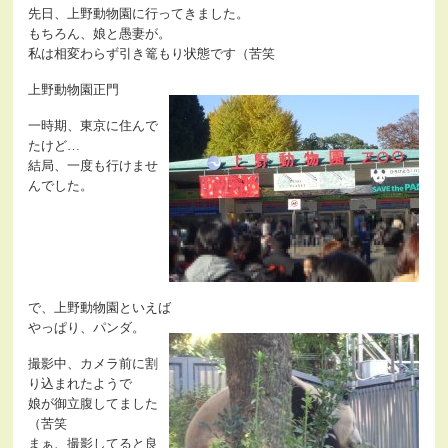
先日、上野動物園に行ってきました。
もちろん、娘と愚妻が。
私は相変わらず引き篭もり状態です（苦笑
上野動物園正門
一時期、東京に住んで
たけど…
結局、一度も行けませ
んでした。
で、上野動物園といえば
やっぱり、パンダ。
撮影中、カメラ前に割
り込まれたようで
娘が御立腹してました
（苦笑
まぁ、撮影してると良