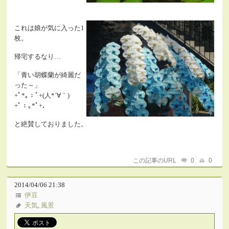
これは娘が気に入った1
枚。
帰宅するなり…
「青い胡蝶蘭が綺麗だ
った～」
+ﾟ*｡：ﾟ+(人*´∀｀)
+ﾟ：｡*ﾟ+．
と絶賛しておりました。
この記事のURL
0
0
2014/04/06 21:38
伊豆
天気
,
風景