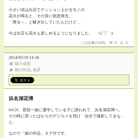
小さい頃は出店でテンション上がるモノの
花火が鳴ると、その音に戦意喪失。
「帰る～」と騒ぎ出していたんだけど…
今は出店も花火も楽しめるようになりました。 ヽ(´▽｀)/
この記事のURL
0
0
2014/05/19 14:26
娘の成長
娘の作品
,
風景
浜名湖花博
04/26、普段一緒に通学している子に誘われて、浜名湖花博へ。
その時に買ったばかりのデジカメを預け「自分で撮影してきな」
と。
なので「娘の作品」タグ付です。