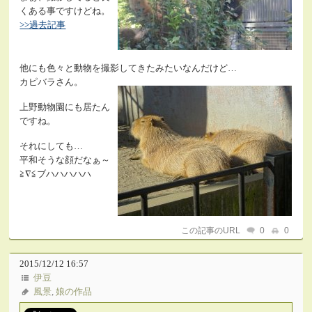
くある事ですけどね。
>>過去記事
他にも色々と動物を撮影してきたみたいなんだけど…
カピバラさん。
上野動物園にも居たん
ですね。
それにしても…
平和そうな顔だなぁ～
≧∇≦ブハハハハハ
この記事のURL
0
0
2015/12/12 16:57
伊豆
風景
,
娘の作品