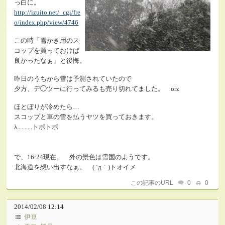
っ白に。
http://izuito.net/_cgi/fre
o/index.php/view/4746
この時「雪かき用のス
コップを買っておけば
良かったなぁ」と後悔。
昨日のうちから雪は予測されていたので
夕方、デ◯ツーに行ってみるも売り切れてました。 orz
ほとぼりが冷めたら…
スコップと車の雪を払うヤツを買っておきます。
λ..........トボトボ
で、16:24現在。 外の景色は雪国のようです。
北海道を想い出すなぁ。 ( ´д｀)トオイメ
この記事のURL
0
0
2014/02/08 12:14
伊豆