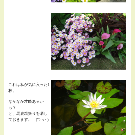
これは私が気に入った1
枚。
なかなか才能あるか
も？
と、馬鹿親振りを晒し
ておきます。 (*>ｖ<)