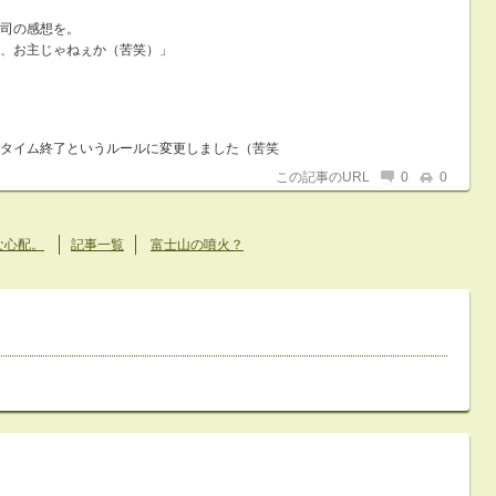
司の感想を。
、お主じゃねぇか（苦笑）」
タイム終了というルールに変更しました（苦笑
この記事のURL
0
0
な心配。
記事一覧
富士山の噴火？