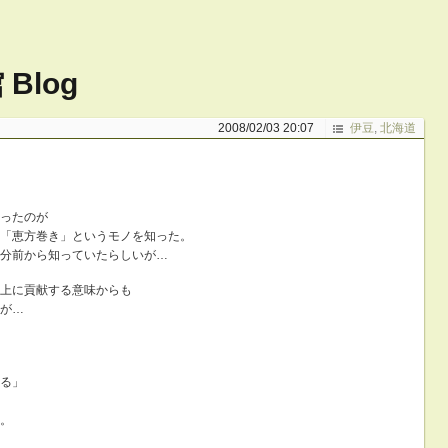
Blog
2008/02/03 20:07
伊豆
,
北海道
ったのが
「恵方巻き」というモノを知った。
分前から知っていたらしいが…
上に貢献する意味からも
が…
る」
。