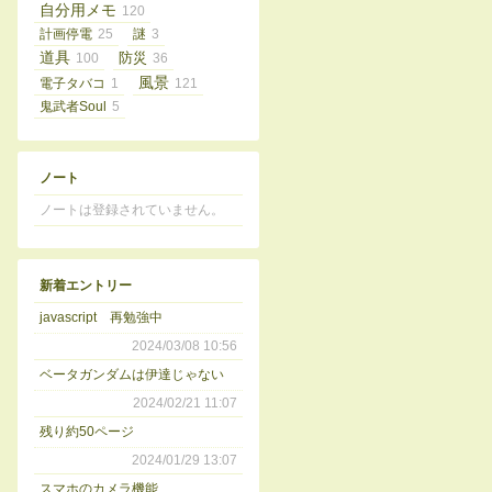
自分用メモ
120
計画停電
25
謎
3
道具
100
防災
36
風景
電子タバコ
1
121
鬼武者Soul
5
ノート
ノートは登録されていません。
新着エントリー
javascript 再勉強中
2024/03/08 10:56
ベータガンダムは伊達じゃない
2024/02/21 11:07
残り約50ページ
2024/01/29 13:07
スマホのカメラ機能