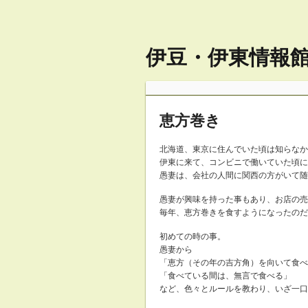
伊豆・伊東情報館 
恵方巻き
北海道、東京に住んでいた頃は知らなか
伊東に来て、コンビニで働いていた頃に
愚妻は、会社の人間に関西の方がいて随
愚妻が興味を持った事もあり、お店の売
毎年、恵方巻きを食すようになったのだ
初めての時の事。
愚妻から
「恵方（その年の吉方角）を向いて食べ
「食べている間は、無言で食べる」
など、色々とルールを教わり、いざ一口