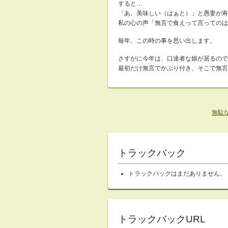
すると…
「あ、美味しい（はぁと）」と愚妻が寿
私の心の声「無言で食えって言ってのは
毎年、この時の事を思い出します。
さすがに今年は、口達者な娘が居るので
最初だけ無言でかぶり付き、そこで無言
無駄
トラックバック
トラックバックはまだありません。
トラックバックURL