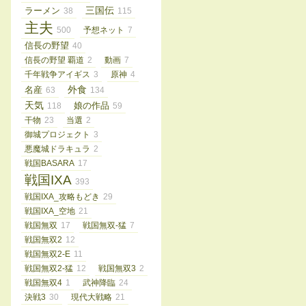
三国伝
ラーメン
38
115
主夫
500
予想ネット
7
信長の野望
40
信長の野望 覇道
2
動画
7
千年戦争アイギス
3
原神
4
外食
名産
63
134
天気
娘の作品
118
59
干物
23
当選
2
御城プロジェクト
3
悪魔城ドラキュラ
2
戦国BASARA
17
戦国IXA
393
戦国IXA_攻略もどき
29
戦国IXA_空地
21
戦国無双
17
戦国無双-猛
7
戦国無双2
12
戦国無双2-E
11
戦国無双2-猛
12
戦国無双3
2
戦国無双4
1
武神降臨
24
決戦3
30
現代大戦略
21