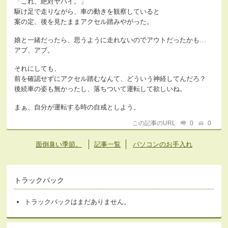
「これ、絶対ヤバイ。」
駆け足で走りながら、車の動きを観察していると
案の定、後を見たままアクセル踏みやがった。
娘と一緒だったら、思うように走れないのでアウトだったかも…
アブ、アブ。
それにしても、
前を確認せずにアクセル踏むなんて、どういう神経してんだろ？
後続車の姿も無かったし、落ちついて運転して欲しいね。
まぁ、自分が運転する時の自戒としよう。
この記事のURL
0
0
面倒臭い季節。
記事一覧
パソコンのお手入れ
トラックバック
トラックバックはまだありません。