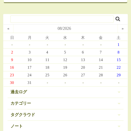
«
08/2026
»
日
月
火
水
木
金
土
-
-
-
-
-
-
1
2
3
4
5
6
7
8
9
10
11
12
13
14
15
16
17
18
19
20
21
22
23
24
25
26
27
28
29
30
31
-
-
-
-
-
過去ログ
カテゴリー
タグクラウド
伊豆 (303)
PC-9801
BRAVELY DEFAULT
3
16
ノート
日常 (560)