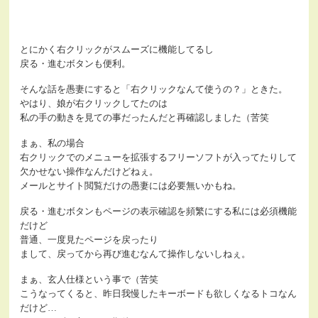
とにかく右クリックがスムーズに機能してるし
戻る・進むボタンも便利。
そんな話を愚妻にすると「右クリックなんて使うの？」ときた。
やはり、娘が右クリックしてたのは
私の手の動きを見ての事だったんだと再確認しました（苦笑
まぁ、私の場合
右クリックでのメニューを拡張するフリーソフトが入ってたりして
欠かせない操作なんだけどねぇ。
メールとサイト閲覧だけの愚妻には必要無いかもね。
戻る・進むボタンもページの表示確認を頻繁にする私には必須機能
だけど
普通、一度見たページを戻ったり
まして、戻ってから再び進むなんて操作しないしねぇ。
まぁ、玄人仕様という事で（苦笑
こうなってくると、昨日我慢したキーボードも欲しくなるトコなん
だけど…