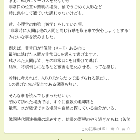
まぁ、確かにサーカスを見ながら
非常口の位置や照明の場所、袖でうごめく人影など
特に集中して観ていた訳じゃないけども。
昔、心理学の勉強（独学）をしていた頃、
“非常時に人間は他の人間と同じ行動を取る事で安心しようとする”
みたいな事を読みました。
例えば、非常口が5個所（A～E）あるのに
最初に逃げた人間が非常口Cを選んで逃げ出すと、
残された人間は皆、その非常口Cを目掛けて逃げ、
結果、将棋倒しになるなど被害を悪化させる。ってな感じ。
冷静に考えれば、A,B,D,Eからだって逃げられる訳だし、
Cの逃げた先が安全である保障も無い。
そんな事を読んでしまったせいか、
初めて訪れた場所では、すぐに複数の退却路と
最悪、水が確保できる場所を自然と探している自分がいる。
戦国時代関連書籍の読みすぎ、信長の野望のやり過ぎかもね（苦笑
この記事のURL
0
0