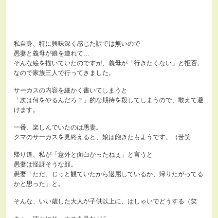
私自身、特に興味深く感じた訳では無いので
愚妻と義母が娘を連れて…
そんな絵を描いていたのですが、義母が「行きたくない」と拒否。
なので家族三人で行ってきました。
サーカスの内容を細かく書いてしまうと
「次は何をやるんだろ？」的な期待を殺してしまうので、敢えて避
けます。
一番、楽しんでいたのは愚妻。
クマのサーカスを見終えると、娘は飽きたもようです。（苦笑
帰り道、私が「意外と面白かったねぇ」と言うと
愚妻は怪訝そうな顔。
愚妻「ただ、じっと観ていたから退屈しているか、帰りたがってる
かと思った」と。
そんな、いい歳した大人が子供以上に、はしゃいでどうする（笑