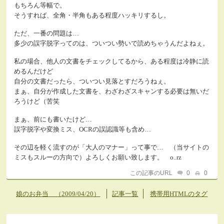
もちろん等幅で。
そうすれば、全角・半角もある程度ハッキリするし。
ただ、一番の問題は…
多少の誤字脱字ってのは、ついつい勢いで読めちゃうんだよねぇ。
私の場合、他人の文書をチェックしてるから、ある程度は冷静に読
めるんだけど
自分の文書だったら、ついつい見落とすだろうねぇ。
まぁ、自分が作成した文書を、わざわざスキャンする必要は無いだ
ろうけど（苦笑
まぁ、前にも書いたけど…
誤字脱字や変換ミス、OCRの誤認識等も含め…
その辺を軽く流すのが「大人のマナー」って事で… （当サイトの
ミスもスルーの方向で）よろしくお願い致します。 o..rz
この記事のURL
0
0
娘のお弁当 （2009/04/20）
記事一覧
携帯用HTMLのタグ