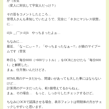
が（苦笑
（変人に対抗して宇宙人だっけ？）
その旨をコメントしたところ…
管理人さんも承知していたようで、完全に「ネタにマジレス状態」
に…
il||li ＿|￣|○ il||li やっちまったよぉ…
ちなみに…
最近、「な～にぃ～？」「やっちまったなぁ～!!」が娘のマイブー
ムです（苦笑
昨日も「毎分600l（=600リットル）」をOCRにかけたら「毎分600
1」と解釈した。
まぁ、仕方無いんだけどさ。
HTML用のデータだから、間違いがあっても大した事にはならない
けど…
計算用のデータだったら、桁1個増えてるからねぇ。
まぁ、その場合… もっと、しっかりしたチェックするけど。
ちなみにOCRで認識させる場合、表示フォントは明朝体の方がチェ
ックしやすいと思います。