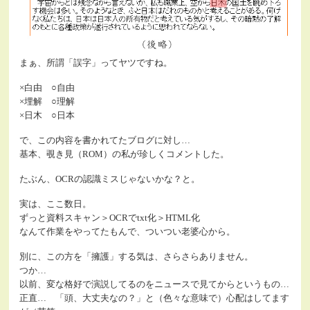
まぁ、所謂「誤字」ってヤツですね。
×白由 ○自由
×埋解 ○理解
×日木 ○日本
で、この内容を書かれてたブログに対し…
基本、覗き見（ROM）の私が珍しくコメントした。
たぶん、OCRの認識ミスじゃないかな？と。
実は、ここ数日。
ずっと資料スキャン＞OCRでtxt化＞HTML化
なんて作業をやってたもんで、ついつい老婆心から。
別に、この方を「擁護」する気は、さらさらありません。
つか…
以前、変な格好で演説してるのをニュースで見てからというもの…
正直… 「頭、大丈夫なの？」と（色々な意味で）心配はしてます