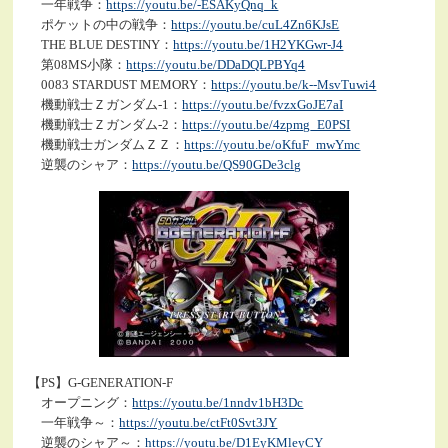
一年戦争：
https://youtu.be/-ESAKyQnq_k
ポケットの中の戦争：
https://youtu.be/cuL4Zn6KJsE
THE BLUE DESTINY：
https://youtu.be/1H2YKGwr-J4
第08MS小隊：
https://youtu.be/DDaDQLPBYq4
0083 STARDUST MEMORY：
https://youtu.be/k--MsvTuwi4
機動戦士Ｚガンダム-1：
https://youtu.be/fvzxGoJE7aI
機動戦士Ｚガンダム-2：
https://youtu.be/4zpmg_E0PSI
機動戦士ガンダムＺＺ：
https://youtu.be/oKfuF_mwYmc
逆襲のシャア：
https://youtu.be/QS90GDe3clg
【PS】G-GENERATION-F
オープニング：
https://youtu.be/1nndv1bH3Dc
一年戦争～：
https://youtu.be/ctFt0Svt3JY
逆襲のシャア～：
https://youtu.be/D1EyKMleyCY