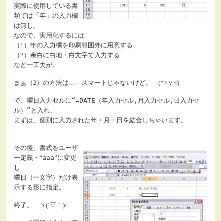
実際に使用している書
類では「年」の入力欄
は無し。
なので、実用化するには
（1）年の入力欄を印刷範囲外に用意する
（2）余白に白地・白文字で入力する
など一工夫が。
まぁ（2）の方法は… スマートじゃないけど。 (*>ｖ<)
で、曜日入力セルに
“=DATE（年入力セル,月入力セル,日入力セ
ル）”
と入れ、
まずは、個別に入力された年・月・日を結合しちゃいます。
その後、書式をユーザ
ー定義・“
aaa
”に変更
し
曜日（一文字）だけ表
示する形に指定。
終了。 ヽ(´▽｀)/