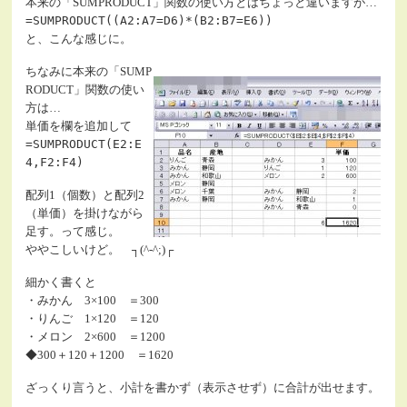
本来の「SUMPRODUCT」関数の使い方とはちょっと違いますが…
=SUMPRODUCT((A2:A7=D6)*(B2:B7=E6))
と、こんな感じに。
ちなみに本来の「SUMP
RODUCT」関数の使い
方は…
単価を欄を追加して
=SUMPRODUCT(E2:E
4,F2:F4)
配列1（個数）と配列2
（単価）を掛けながら
足す。って感じ。
ややこしいけど。 ┐(^-^;)┌
細かく書くと
・みかん 3×100 ＝300
・りんご 1×120 ＝120
・メロン 2×600 ＝1200
◆300＋120＋1200 ＝1620
ざっくり言うと、小計を書かず（表示させず）に合計が出せます。