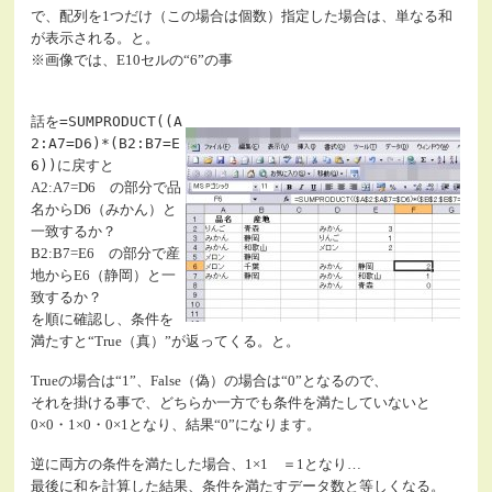
で、配列を1つだけ（この場合は個数）指定した場合は、単なる和
が表示される。と。
※画像では、E10セルの“6”の事
話を
=SUMPRODUCT((A
2:A7=D6)*(B2:B7=E
6))
に戻すと
A2:A7=D6 の部分で品
名からD6（みかん）と
一致するか？
B2:B7=E6 の部分で産
地からE6（静岡）と一
致するか？
を順に確認し、条件を
満たすと“True（真）”が返ってくる。と。
Trueの場合は“1”、False（偽）の場合は“0”となるので、
それを掛ける事で、どちらか一方でも条件を満たしていないと
0×0・1×0・0×1となり、結果“0”になります。
逆に両方の条件を満たした場合、1×1 ＝1となり…
最後に和を計算した結果、条件を満たすデータ数と等しくなる。