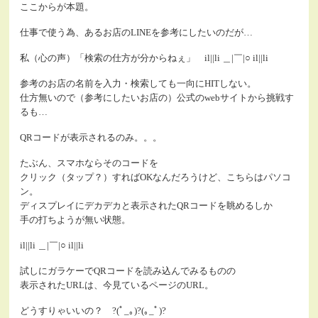
ここからが本題。
仕事で使う為、あるお店のLINEを参考にしたいのだが…
私（心の声）「検索の仕方が分からねぇ」 il||li ＿|￣|○ il||li
参考のお店の名前を入力・検索しても一向にHITしない。
仕方無いので（参考にしたいお店の）公式のwebサイトから挑戦す
るも…
QRコードが表示されるのみ。。。
たぶん、スマホならそのコードを
クリック（タップ？）すればOKなんだろうけど、こちらはパソコ
ン。
ディスプレイにデカデカと表示されたQRコードを眺めるしか
手の打ちようが無い状態。
il||li ＿|￣|○ il||li
試しにガラケーでQRコードを読み込んでみるものの
表示されたURLは、今見ているページのURL。
どうすりゃいいの？ ?(ﾟ_｡)?(｡_ﾟ)?