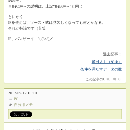
結果を。
※IF(C3=～の説明は、上記“IF(B3=～”と同じ
とにかく…
IFを使えば、ソース・式は見苦しくなっても何とかなる。
それが持論です（苦笑
IF、バンザーイ ＼(^o^)／
過去記事：
曜日入力（変換）
条件を満たすデータの数
この記事のURL
0
2017/09/17 10:10
PC
自分用メモ