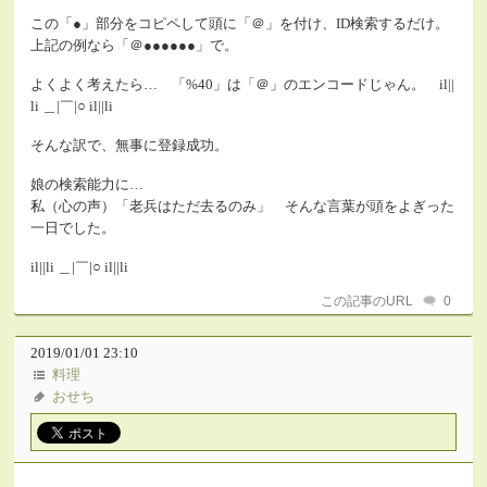
この「●」部分をコピペして頭に「＠」を付け、ID検索するだけ。
上記の例なら「＠●●●●●●」で。
よくよく考えたら… 「%40」は「＠」のエンコードじゃん。 il||
li ＿|￣|○ il||li
そんな訳で、無事に登録成功。
娘の検索能力に…
私（心の声）「老兵はただ去るのみ」 そんな言葉が頭をよぎった
一日でした。
il||li ＿|￣|○ il||li
この記事のURL
0
2019/01/01 23:10
料理
おせち