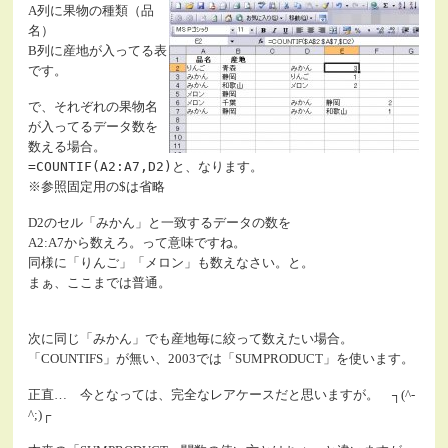
A列に果物の種類（品
名）
B列に産地が入ってる表
です。
で、それぞれの果物名
が入ってるデータ数を
数える場合。
=COUNTIF(A2:A7,D2)
と、なります。
※参照固定用の$は省略
D2のセル「みかん」と一致するデータの数を
A2:A7から数えろ。って意味ですね。
同様に「りんご」「メロン」も数えなさい。と。
まぁ、ここまでは普通。
次に同じ「みかん」でも産地毎に絞って数えたい場合。
「COUNTIFS」が無い、2003では「SUMPRODUCT」を使います。
正直… 今となっては、完全なレアケースだと思いますが。 ┐(^-
^;)┌