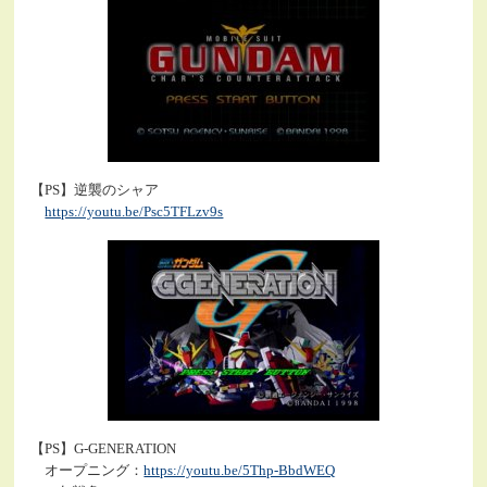
【PS】逆襲のシャア
https://youtu.be/Psc5TFLzv9s
【PS】G-GENERATION
オープニング：
https://youtu.be/5Thp-BbdWEQ