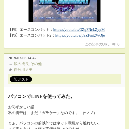
【PS】エースコンバット：
https://youtu.be/QZqFNcLZypM
【PS】エースコンバット2：
https://youtu.be/p9ZFmi2WQjo
この記事のURL
0
2019/03/06 14:42
娘の成長
,
その他
自分用メモ
パソコンでLINEを使ってみた。
お恥ずかしい話…
私の携帯は、まだ「ガラケー」なのです。 (*ノノ)
まぁ、パソコンの前以外ではネット環境から離れたい…
って事もあり、さほど不便は無いのですが… …… ………