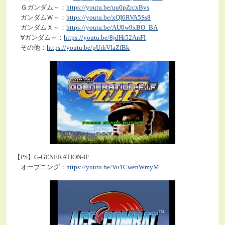
Ｇガンダム～：
https://youtu.be/uu6pZrcxBvs
ガンダムＷ～：
https://youtu.be/xQI6RVA5Ss8
ガンダムＸ～：
https://youtu.be/AU0w9xBO_BA
∀ガンダム～：
https://youtu.be/8jdHi52AnFI
その他：
https://youtu.be/pUrhVlaZfBk
【PS】G-GENERATION-IF
オープニング：
https://youtu.be/Vu1CwenWmyM