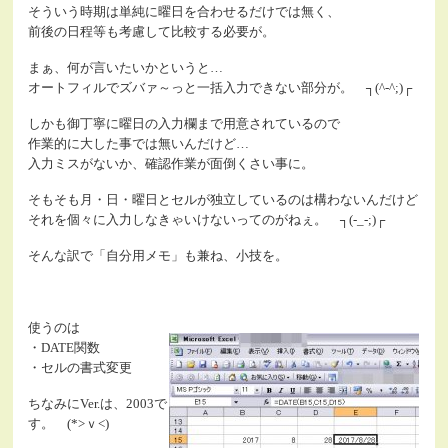
そういう時期は単純に曜日を合わせるだけでは無く、
前後の日程等も考慮して比較する必要が。
まぁ、何が言いたいかというと…
オートフィルでズバァ～っと一括入力できない部分が。 ┐(^-^;)┌
しかも御丁寧に曜日の入力欄まで用意されているので
作業的に大した事では無いんだけど…
入力ミスがないか、確認作業が面倒くさい事に。
そもそも月・日・曜日とセルが独立しているのは構わないんだけど
それを個々に入力しなきゃいけないってのがねぇ。 ┐(-_-;)┌
そんな訳で「自分用メモ」も兼ね、小技を。
使うのは
・DATE関数
・セルの書式変更
ちなみにVer.は、2003で
す。 (*>ｖ<)