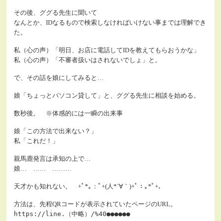
その後、ググる先生に聞いて
なんとか、IDなるもので検索しなければいけない事までは理解でき
た。
私（心の声）「明日、お店に電話してIDを教えてもらおうかな」
私（心の声）「不審者扱いはされないでしょ」と。
で、その話を娘にしてみると…
娘「ちょっとパソコン貸して」と、ググる先生に相談を始める。
数秒後。 ※体感的には一瞬の出来事
娘「この方法で出来ない？」
私「これだ！」
親馬鹿発言は承知の上で…
娘… …… ………
天才かも知れない。 +ﾟ*｡：ﾟ+(人*´∀｀)+ﾟ：｡*ﾟ+．
方法は、先程QRコードが表示されていたページのURL。
https://line.（中略）/%40●●●●●●