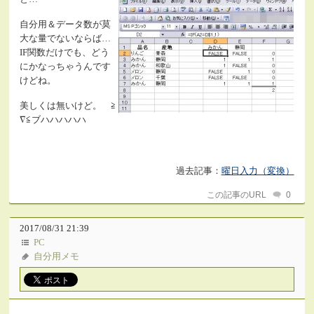
自分用＆データ数が莫
大な量でないならば…
IF関数だけでも、どう
にかなっちゃうんです
けどね。
美しくは無いけど。 ≧
∇≦ブハハハハハ
過去記事：
曜日入力（変換）
この記事のURL
0
2017/08/31 21:39
PC
自分用メモ