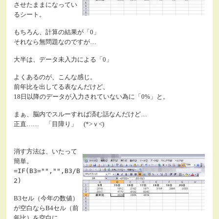
させたままになってい
るシート。
もちろん、計算の結果が「0」
それなら無問題なのですが…
大半は、データ未入力による「0」
よくあるのが、こんな感じ。
前年比を出してる表なんだけど、
18日以降のデータが入力されていない為に「0%」と。
まぁ、脳内でスルーすれば済む話なんだけど…
正直…… 「目障り」 (*>ｖ<)
消す方法は、いたって
簡単。
=IF(B3="","",B3/B
2)
B3セル（今年の数値）
が空白ならB4セル（前
年比）を空白に。