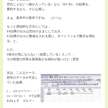
空白じゃない（値が入っている）なら「B3÷B2」の結果を。
要約するなら、そんな感じ。
まぁ、基本中の基本ですね。 ┐(^-^;)┌
もっと原始的な方法としては…
E4以降のセルは空白のままにしておき、
E3以降のセルに数値を入れる度に、オートフィルで数式を埋め
る。と。
ただ…
0表示が気にならない（放置している）人って…
その程度の作業を面倒臭がる傾向が強いけど（苦笑
次は、こんなケース。
前年のデータが不足し
ていた結果…
( -。-)スゥーーー・・・
(ｏ＞ロ<)ｏ＜ 0では割
れねぇぞ ゴルァ～