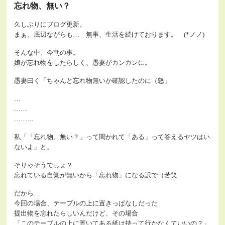
忘れ物、無い？
久しぶりにブログ更新。
まぁ、底辺ながらも… 無事、生活を続けております。 (*ノノ)
そんな中、今朝の事。
娘が忘れ物をしたらしく、愚妻がカンカンに。
愚妻曰く「ちゃんと忘れ物無いか確認したのに（怒」
…
…
…
…
…
…
私「「忘れ物、無い？」って聞かれて「ある」って答えるヤツはい
ないよ」と。
そりゃそうでしょ？
忘れている自覚が無いから「忘れ物」になる訳で（苦笑
だから…
今回の場合、テーブルの上に置きっぱなしだった
提出物を忘れたらしいんだけど、その場合
「このテーブルの上に置いてある紙は持って行かなくていいの？」