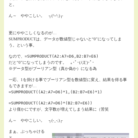
と。
ん～ ややこしい。 ┐(^-^;)┌
更にややこしくなるのが…
SUMPRODUCTは、データが数値型じゃないと“0”になってしま
う。という事。
なので、
=SUMPRODUCT(A2:A7=D6,B2:B7=E6)
だと“0”になってしまうのです。 ｡･ﾟ･(ﾉД`)･ﾟ･
※データ型がブーリアン型（真か偽か）になる為
一応、1を掛ける事でブーリアン型を数値型に変え、結果を得る事
もできますが…
=SUMPRODUCT((A2:A7=D6)*1,(B2:B7=E6)*1)
=SUMPRODUCT((A2:A7=D6)*(B2:B7=E6))
より僅かにですが、文字数が増えてしまう結果に（苦笑
ん～ ややこしい。 ┐(-_-;)┌
まぁ、ぶっちゃける
と…