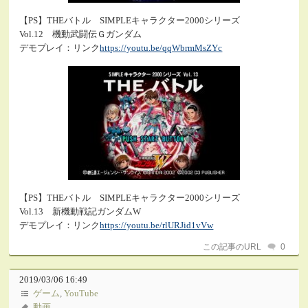
【PS】THEバトル SIMPLEキャラクター2000シリーズ
Vol.12 機動武闘伝Ｇガンダム
デモプレイ：リンク
https://youtu.be/qqWbrmMsZYc
【PS】THEバトル SIMPLEキャラクター2000シリーズ
Vol.13 新機動戦記ガンダムW
デモプレイ：リンク
https://youtu.be/rlURJid1vVw
この記事のURL
0
2019/03/06 16:49
ゲーム
,
YouTube
動画