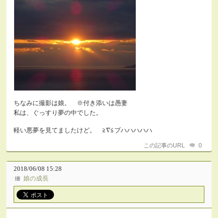
ちなみに撮影は娘。 ※付き添いは愚妻
私は、ぐっすり夢の中でした。
軽い悪夢を見てましたけど。 ≧∇≦ブハハハハハ
この記事のURL
0
2018/06/08 15:28
娘の成長