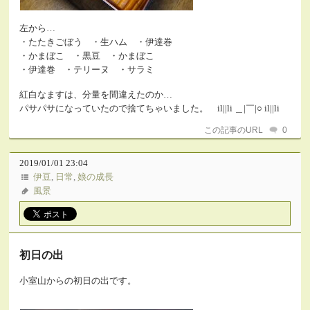
左から…
・たたきごぼう ・生ハム ・伊達巻
・かまぼこ ・黒豆 ・かまぼこ
・伊達巻 ・テリーヌ ・サラミ
紅白なますは、分量を間違えたのか…
パサパサになっていたので捨てちゃいました。 il||li ＿|￣|○ il||li
この記事のURL
0
2019/01/01 23:04
伊豆
,
日常
,
娘の成長
風景
初日の出
小室山からの初日の出です。