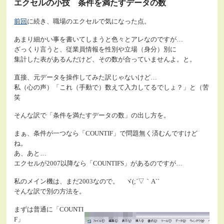
エクセルの小技 条件を満たすデータの数
前回
に続き、職場のエクセルで気になった点。
あまり細かい事を書いてしまうと色々とアレなのですが…
ざっくり言うと、従業員情報を性別や立場（身分）別に
集計した表があるんだけど、その数が合っていませんよ。と。
直接、元データを操作してみた訳じゃないけど…
私（心の声）「これ（手動で）数えて入力してるでしょ？」と（苦
笑
そんな訳で「条件を満たすデータの数」の出し方を。
まぁ、条件が一つなら「COUNTIF」で問題無く済むんですけど
ね。
あ、あと…
エクセルが2007以降なら「COUNTIFS」があるのですが…
私のメイン機は、まだ2003なので。 ヾ(;´▽｀A``
そんな訳で別の方法を。
まずは普通に「COUNTI
F」