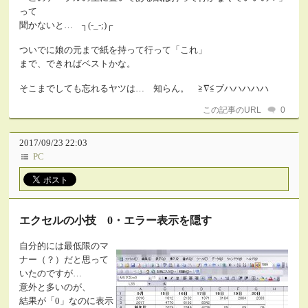
って
聞かないと… ┐(-_-;)┌
ついでに娘の元まで紙を持って行って「これ」
まで、できればベストかな。
そこまでしても忘れるヤツは… 知らん。 ≧∇≦ブハハハハハ
この記事のURL
0
2017/09/23 22:03
PC
エクセルの小技 0・エラー表示を隠す
自分的には最低限のマ
ナー（？）だと思って
いたのですが…
意外と多いのが、
結果が「0」なのに表示