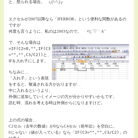
と、怒られる場合。 ┐(^-^;)┌
エクセルが2007以降なら「IFERROR」という便利な関数があるの
ですが
何度も言うように、私のは2003なので。 ヾ(;´▽｀A``
で、そんな場合は
=IF(C2=0,"",IF(C3
="","",C3/C2))
と、
IFを入れ子にします。
ちなみに…
「入れ子」という表現
をすると、敬遠される方がおりますが…
中に入れるというより、
外側に追加していくイメージの方が分かりやすいかもです。
読む時、流れを考える時は外側からになりますけど。
上の式の場合…
C2セル（去年の数値）が0ならC4セル（前年比）を空白に。
0じゃない（値が入っている）なら「
IF(C3="","",C3/C2)
」の