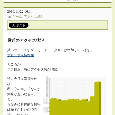
2016/11/22 16:14
ゲーム
,
アクセス統計
最近のアクセス状況
拙いサイトですが、そこそこアクセスは増加しています。
伊豆・伊東情報館
ところが…
ここ最近、急にアクセス数が増加。
特に今月は異常な伸
び。
私（心の声）「なんか
気味が悪いなぁ～」
と。
ちなみに具体的な数字
は恥ずかしいので内
緒。 (*>ｖ<)