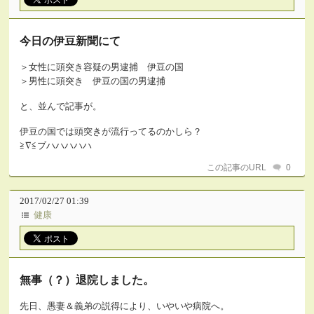
今日の伊豆新聞にて
＞女性に頭突き容疑の男逮捕 伊豆の国
＞男
性に頭突き 伊豆の国
の男逮捕
と、並んで記事が。
伊豆の国では頭突きが流行ってるのかしら？
≧∇≦ブハハハハハ
この記事のURL
0
2017/02/27 01:39
健康
無事（？）退院しました。
先日、愚妻＆義弟の説得により、いやいや病院へ。