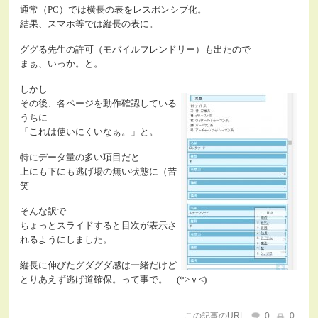
通常（PC）では横長の表をレスポンシブ化。
結果、スマホ等では縦長の表に。
ググる先生の許可（モバイルフレンドリー）も出たので
まぁ、いっか。と。
しかし…
その後、各ページを動作確認している
うちに
「これは使いにくいなぁ。」と。
特にデータ量の多い項目だと
上にも下にも逃げ場の無い状態に（苦
笑
そんな訳で
ちょっとスライドすると目次が表示さ
れるようにしました。
縦長に伸びたグダグダ感は一緒だけど
とりあえず逃げ道確保。って事で。 (*>ｖ<)
この記事のURL
0
0