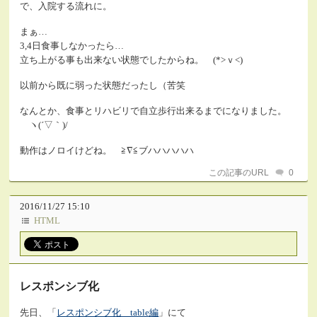
で、入院する流れに。
まぁ…
3,4日食事しなかったら…
立ち上がる事も出来ない状態でしたからね。 (*>ｖ<)
以前から既に弱った状態だったし（苦笑
なんとか、食事とリハビリで自立歩行出来るまでになりました。
ヽ(´▽｀)/
動作はノロイけどね。 ≧∇≦ブハハハハハ
この記事のURL
0
2016/11/27 15:10
HTML
レスポンシブ化
先日、「
レスポンシブ化 table編
」にて