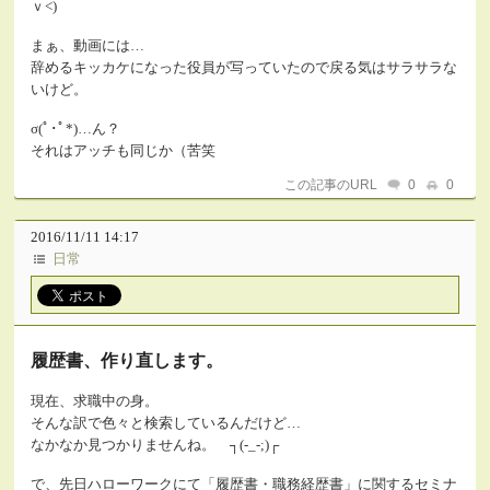
ｖ<)
まぁ、動画には…
辞めるキッカケになった役員が写っていたので戻る気はサラサラな
いけど。
σ(ﾟ･ﾟ*)…
ん？
それはアッチも同じか（苦笑
この記事のURL
0
0
2016/11/11 14:17
日常
履歴書、作り直します。
現在、求職中の身。
そんな訳で色々と検索しているんだけど…
なかなか見つかりませんね。 ┐(-_-;)┌
で、先日ハローワークにて「履歴書・職務経歴書」に関するセミナ