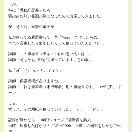
ーが。
特に「職務経歴書」なる
馴染みの無い書類が気になったので出席してきました。
が、その前に衝撃の事実が。
私が使ってる履歴書って、昔「Word」で作ったもの。
それを変更したり追加したりして使っていたんだけど…
講師「この履歴書（テキスト内の悪い例）は…」
講師「そもそも用紙が間違っています」との事。
私「σ(ﾟ･ﾟ*) ん～と…？？？」
講師「保護者欄がありますね」
講師「これは新卒者（未成年者）用の履歴書です」 (m9ﾟДﾟ) ド
ーン
えぇ。。。
ずっと、その用紙を使っていました。 il||li ＿|￣|○ il||li
記憶が確かなら、100円ショップで履歴書を購入。
当時、所得したばかりの「Word2000 上級」の知識を活かして作
成。