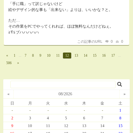
「手に職」って訳じゃないけど
絵やデザイン的な事も「出来ない」よりは、いいかな？と。
ただ…
その作業をPCでやってくれれば、ほぼ無料なんだけどねぇ。
≧∇≦ブハハハハハ
この記事のURL
0
0
«
1
...
7
8
9
10
11
12
13
14
15
16
17
...
506
»
«
08/2026
»
日
月
火
水
木
金
土
-
-
-
-
-
-
1
2
3
4
5
6
7
8
9
10
11
12
13
14
15