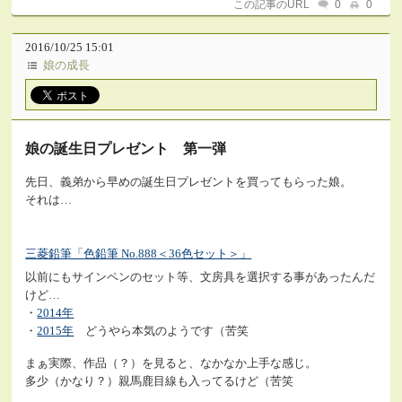
この記事のURL
0
0
2016/10/25 15:01
娘の成長
娘の誕生日プレゼント 第一弾
先日、義弟から早めの誕生日プレゼントを買ってもらった娘。
それは…
三菱鉛筆「色鉛筆 No.888＜36色セット＞」
以前にもサインペンのセット等、文房具を選択する事があったんだ
けど…
・
2014年
・
2015年
どうやら本気のようです（苦笑
まぁ実際、作品（？）を見ると、なかなか上手な感じ。
多少（かなり？）親馬鹿目線も入ってるけど（苦笑