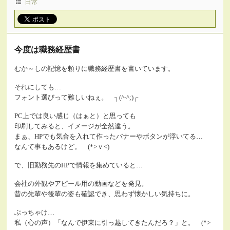
日常
今度は職務経歴書
むか～しの記憶を頼りに職務経歴書を書いています。
それにしても…
フォント選びって難しいねぇ。 ┐(^-^;)┌
PC上では良い感じ（はぁと）と思っても
印刷してみると、イメージが全然違う。
まぁ、HPでも気合を入れて作ったバナーやボタンが浮いてる…
なんて事もあるけど。 (*>ｖ<)
で、旧勤務先のHPで情報を集めていると…
会社の外観やアピール用の動画などを発見。
昔の先輩や後輩の姿も確認でき、思わず懐かしい気持ちに。
ぶっちゃけ…
私（心の声）「なんで伊東に引っ越してきたんだろ？」と。 (*>