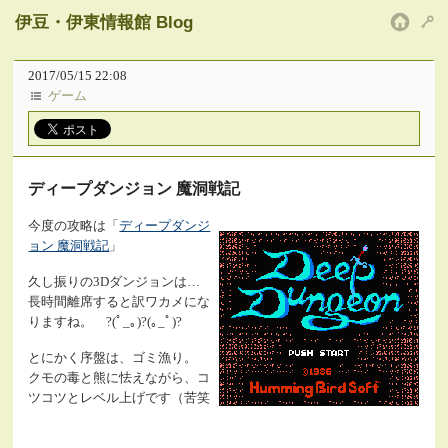
伊豆・伊東情報館 Blog
HOM
2017/05/15 22:08
ゲーム
ディープダンジョン 魔洞戦記
今度の攻略は「
ディープダンジ
ョン 魔洞戦記
」
久し振りの3Dダンジョンは…
長時間離席すると訳ワカメにな
りますね。 ?(ﾟ_｡)?(｡_ﾟ)?
とにかく序盤は、ゴミ漁り。
クモの毒と熊に怯えながら、コ
ツコツとレベル上げです（苦笑