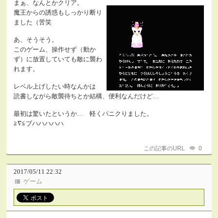
まぁ、なんとかクリア。
魔王からの誘惑もしっかり断り
ました（苦笑
あ、そうそう。
このゲーム、操作せず（動か
ず）に放置していても敵に襲わ
れます。
レベル上げしたい時なんかは
読書しながら敵襲待ちとか結構、便利なんだけど…
最初は驚いたというか… 軽くパニクりました。
≧∇≦ブハハハハハ
この記事のURL
0
2017/05/11 22:32
ゲーム