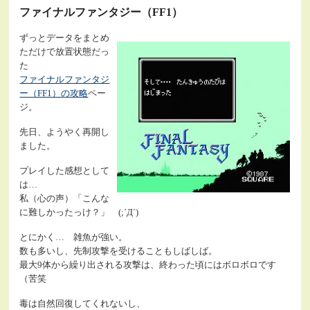
ファイナルファンタジー（FF1）
ずっとデータをまとめ
ただけで放置状態だっ
た
ファイナルファンタジ
ー（FF1）の攻略
ペー
ジ。
先日、ようやく再開し
ました。
プレイした感想として
は…
私（心の声）「こんな
に難しかったっけ？」 (;´Д`)
とにかく… 雑魚が強い。
数も多いし、先制攻撃を受けることもしばしば。
最大9体から繰り出される攻撃は、終わった頃にはボロボロです
（苦笑
毒は自然回復してくれないし、