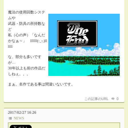
魔法の使用回数システ
ムや
武器・防具の所持数な
ど
私（心の声）「なんだ
かなぁ～」 llllll(-_-;)ll
llll
な、部分も多いです
が…
30年以上も前の作品だ
しねぇ。。。
まぁ、名作である事は間違いないです。
この記事のURL
0
2017/02/27 16:26
NEWS