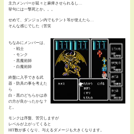
主力メンバーが延々と麻痺させられるし…
挙句には一撃死とか。。。
せめて、ダンジョン内でもテント等が使えたら…
そんな感じでした（苦笑
ちなみにメンバーは、
・戦士
・モンク
・黒魔術師
・白魔術師
終盤に入手できる武
器・防具の事を考えた
ら
白・黒のどちらかは赤
の方が良かったかな？
と。
モンクは序盤、苦労しますが
レベルが上がってくると
HIT数が多くなり、与えるダメージも大きくなります。