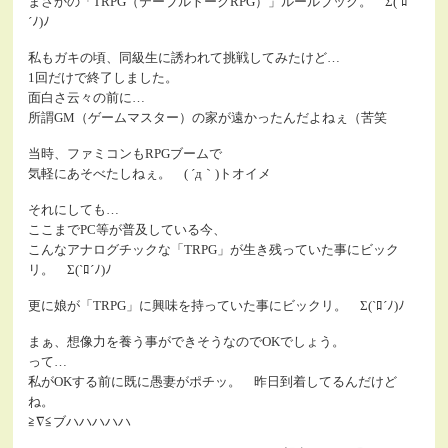
まさかの「TRPG（テーブルトークRPG）」ルールブック。 Σ(`ﾛ
´ﾉ)ﾉ
私もガキの頃、同級生に誘われて挑戦してみたけど…
1回だけで終了しました。
面白さ云々の前に…
所謂GM（ゲームマスター）の家が遠かったんだよねぇ（苦笑
当時、ファミコンもRPGブームで
気軽にあそべたしねぇ。 ( ´д｀)トオイメ
それにしても…
ここまでPC等が普及している今、
こんなアナログチックな「TRPG」が生き残っていた事にビック
リ。 Σ(`ﾛ´ﾉ)ﾉ
更に娘が「TRPG」に興味を持っていた事にビックリ。 Σ(`ﾛ´ﾉ)ﾉ
まぁ、想像力を養う事ができそうなのでOKでしょう。
って…
私がOKする前に既に愚妻がポチッ。 昨日到着してるんだけど
ね。
≧∇≦ブハハハハハ