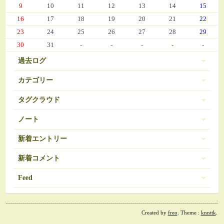
9
10
11
12
13
14
15
16
17
18
19
20
21
22
23
24
25
26
27
28
29
30
31
-
-
-
-
-
過去ログ
カテゴリー
タグクラウド
伊豆 (303)
PC-9801
BRAVELY DEFAULT
3
16
ノート
日常 (560)
SDガンダム
お弁当
おせち
377
35
271
ノートは登録されていません。
新着エントリー
娘の成長 (669)
お気に入り（娘）
お気に入り（愚妻）
131
84
お気に入り（私）
新着コメント
アイコス
アイカツ
javascript 再勉強中
95
5
8
ゲーム (342)
アーマードコア
エランシア
12
9
2024/03/08 10:56
Feed
Re:エランシア DSH版SS
オンラインゲーム
ゲーム日記 (1031)
ガンダム
508
24
ベータガンダムは伊達じゃない
2026/06/18 from 承認待ち
RSS1.0
コレクション
ゼルダの伝説
54
1
ガーデニング (39)
2024/02/21 11:07
Re:決戦III
ダウンロード素材？
ドラクエ
30
7
Created by
freo
. Theme :
knnttk
.
RSS2.0
残り約50ページ
ドラクエ モンパレ
ファイアーエムブレム
ビオトープ (107)
3
1