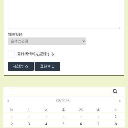
閲覧制限
登録者情報を記憶する
«
08/2026
»
日
月
火
水
木
金
土
-
-
-
-
-
-
1
2
3
4
5
6
7
8