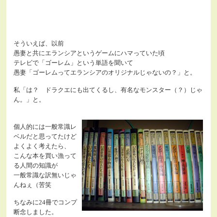
そういえば、以前
愚妻と共にエランシアというゲームにハマっていた頃
テレビで「ゴーレム」という単語を聞いて
愚妻「ゴーレムってエランシアのオリジナルじゃないの？」と。
私「は？ ドラクエにも出てくるし、有名なモンスター（？）じゃ
ん。」と。
個人的には一般常識レ
ベルだと思ってたけど
よくよく考えたら、
こんな本を買い漁って
る人間の知識が
一般常識な訳無いじゃ
んねぇ（苦笑
ちなみに24冊でコンプ
断念しました。