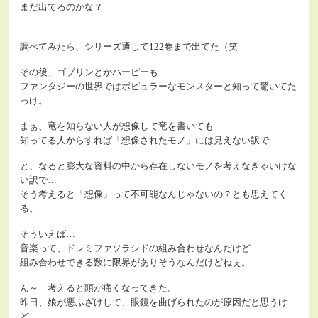
まだ出てるのかな？
調べてみたら、シリーズ通して122巻まで出てた（笑
その後、ゴブリンとかハーピーも
ファンタジーの世界ではポピュラーなモンスターと知って驚いてた
っけ。
まぁ、竜を知らない人が想像して竜を書いても
知ってる人からすれば「想像されたモノ」には見えない訳で…
と、なると膨大な資料の中から存在しないモノを考えなきゃいけな
い訳で…
そう考えると「想像」って不可能なんじゃないの？とも思えてく
る。
そういえば…
音楽って、ドレミファソラシドの組み合わせなんだけど
組み合わせできる数に限界がありそうなんだけどねぇ。
ん～ 考えると頭が痛くなってきた。
昨日、娘が悪ふざけして、眼鏡を曲げられたのが原因だと思うけ
ど。