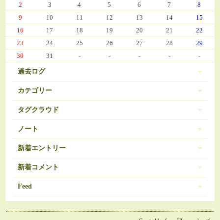
2
3
4
5
6
7
8
9
10
11
12
13
14
15
16
17
18
19
20
21
22
23
24
25
26
27
28
29
30
31
-
-
-
-
-
過去ログ
カテゴリー
タグクラウド
伊豆 (303)
PC-9801
BRAVELY DEFAULT
3
16
ノート
日常 (560)
SDガンダム
お弁当
おせち
377
35
271
ノートは登録されていません。
新着エントリー
娘の成長 (669)
お気に入り（娘）
お気に入り（愚妻）
131
84
お気に入り（私）
新着コメント
アイコス
アイカツ
javascript 再勉強中
95
5
8
ゲーム (342)
アーマードコア
エランシア
12
9
2024/03/08 10:56
Feed
Re:エランシア DSH版SS
オンラインゲーム
ゲーム日記 (1031)
ガンダム
508
24
ベータガンダムは伊達じゃない
2026/06/18 from 承認待ち
RSS1.0
コレクション
ゼルダの伝説
54
1
ガーデニング (39)
2024/02/21 11:07
Re:決戦III
ダウンロード素材？
ドラクエ
30
7