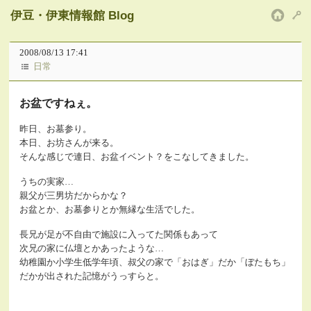
伊豆・伊東情報館 Blog
HOM
2008/08/13 17:41
日常
お盆ですねぇ。
昨日、お墓参り。
本日、お坊さんが来る。
そんな感じで連日、お盆イベント？をこなしてきました。
うちの実家…
親父が三男坊だからかな？
お盆とか、お墓参りとか無縁な生活でした。
長兄が足が不自由で施設に入ってた関係もあって
次兄の家に仏壇とかあったような…
幼稚園か小学生低学年頃、叔父の家で「おはぎ」だか「ぼたもち」
だかが出された記憶がうっすらと。