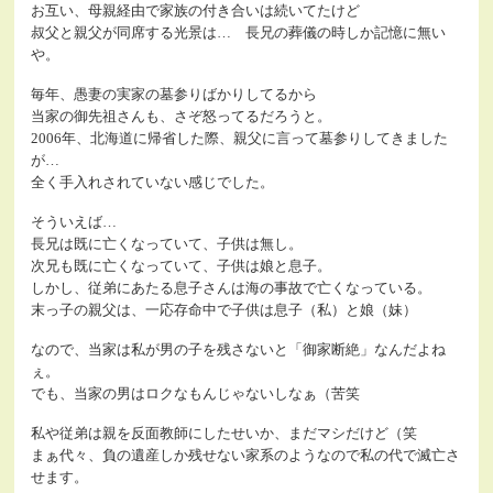
お互い、母親経由で家族の付き合いは続いてたけど
叔父と親父が同席する光景は… 長兄の葬儀の時しか記憶に無い
や。
毎年、愚妻の実家の墓参りばかりしてるから
当家の御先祖さんも、さぞ怒ってるだろうと。
2006年、北海道に帰省した際、親父に言って墓参りしてきました
が…
全く手入れされていない感じでした。
そういえば…
長兄は既に亡くなっていて、子供は無し。
次兄も既に亡くなっていて、子供は娘と息子。
しかし、従弟にあたる息子さんは海の事故で亡くなっている。
末っ子の親父は、一応存命中で子供は息子（私）と娘（妹）
なので、当家は私が男の子を残さないと「御家断絶」なんだよね
ぇ。
でも、当家の男はロクなもんじゃないしなぁ（苦笑
私や従弟は親を反面教師にしたせいか、まだマシだけど（笑
まぁ代々、負の遺産しか残せない家系のようなので私の代で滅亡さ
せます。