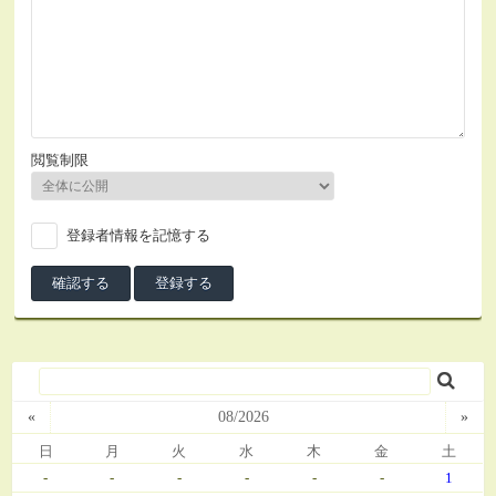
閲覧制限
登録者情報を記憶する
«
08/2026
»
日
月
火
水
木
金
土
-
-
-
-
-
-
1