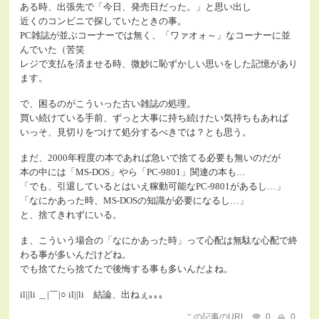
ある時、出張先で「今日、発売日だった。」と思い出し
近くのコンビニで探していたときの事。
PC雑誌が並ぶコーナーでは無く、「ワァオォ～」なコーナーに並
んでいた（苦笑
レジで支払を済ませる時、微妙に恥ずかしい思いをした記憶があり
ます。
で、困るのがこういった古い雑誌の処理。
買い続けている手前、ずっと大事に持ち続けたい気持ちもあれば
いっそ、見切りをつけて処分するべきでは？とも思う。
まだ、2000年程度の本であれば急いで捨てる必要も無いのだが
本の中には「MS-DOS」やら「PC-9801」関連の本も…
「でも、引退しているとはいえ稼動可能なPC-9801があるし…」
「なにかあった時、MS-DOSの知識が必要になるし…」
と、捨てきれずにいる。
ま、こういう場合の「なにかあった時」って心配は無駄な心配で終
わる事が多いんだけどね。
でも捨てたら捨てたで後悔する事も多いんだよね。
il||li ＿|￣|○ il||li 結論、出ねぇ｡｡｡
この記事のURL
0
0