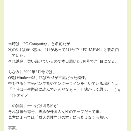
当時は「PC-Computing」と名前だが
次の3月は買い忘れ、4月があって5月号で「PC-JAPAN」と改名(?)
していた。
それ以降、買い続けているので本日届いた5月号で7年目になる。
ちなみに2000年2月号では、
OSはWindows98、IEはVer.5が主流だった模様。
中を見ると蛍光ペンで丸やアンダーラインを引いている場所も…
「当時は一生懸命に読んでたんだなぁ～」と懐かしく思う。 ( ´д
｀)トオイメ
この雑誌。一つだけ困る所が…
それは毎号毎号、表紙が外国人女性のアップだって事。
見方によっては「成人男性向けの本」にも見えなくも無い。
事実。