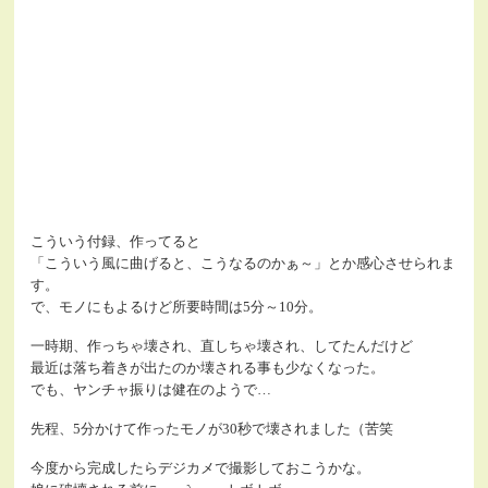
こういう付録、作ってると
「こういう風に曲げると、こうなるのかぁ～」とか感心させられま
す。
で、モノにもよるけど所要時間は5分～10分。
一時期、作っちゃ壊され、直しちゃ壊され、してたんだけど
最近は落ち着きが出たのか壊される事も少なくなった。
でも、ヤンチャ振りは健在のようで…
先程、5分かけて作ったモノが30秒で壊されました（苦笑
今度から完成したらデジカメで撮影しておこうかな。