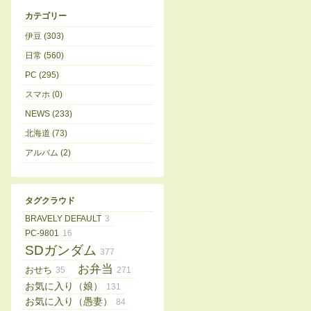
カテゴリー
伊豆 (303)
日常 (560)
PC (295)
スマホ (0)
NEWS (233)
北海道 (73)
アルバム (2)
タグクラウド
BRAVELY DEFAULT
3
PC-9801
16
SDガンダム
377
お弁当
おせち
35
271
お気に入り（娘）
131
お気に入り（愚妻）
84