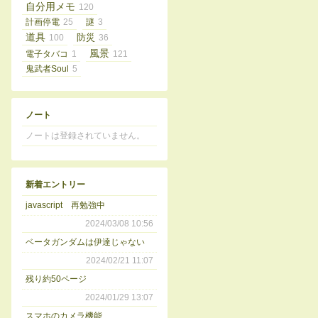
自分用メモ
120
計画停電
25
謎
3
道具
100
防災
36
風景
電子タバコ
1
121
鬼武者Soul
5
ノート
ノートは登録されていません。
新着エントリー
javascript 再勉強中
2024/03/08 10:56
ベータガンダムは伊達じゃない
2024/02/21 11:07
残り約50ページ
2024/01/29 13:07
スマホのカメラ機能