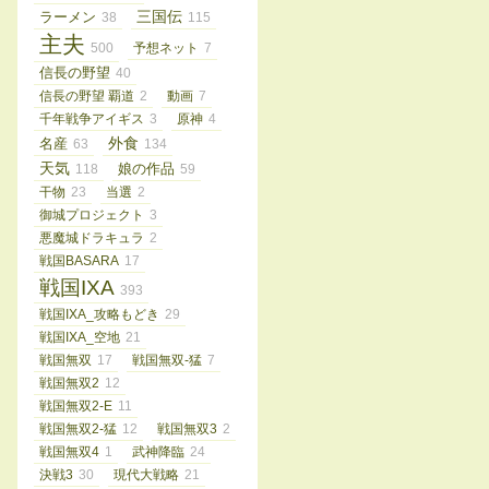
三国伝
ラーメン
38
115
主夫
500
予想ネット
7
信長の野望
40
信長の野望 覇道
2
動画
7
千年戦争アイギス
3
原神
4
外食
名産
63
134
天気
娘の作品
118
59
干物
23
当選
2
御城プロジェクト
3
悪魔城ドラキュラ
2
戦国BASARA
17
戦国IXA
393
戦国IXA_攻略もどき
29
戦国IXA_空地
21
戦国無双
17
戦国無双-猛
7
戦国無双2
12
戦国無双2-E
11
戦国無双2-猛
12
戦国無双3
2
戦国無双4
1
武神降臨
24
決戦3
30
現代大戦略
21