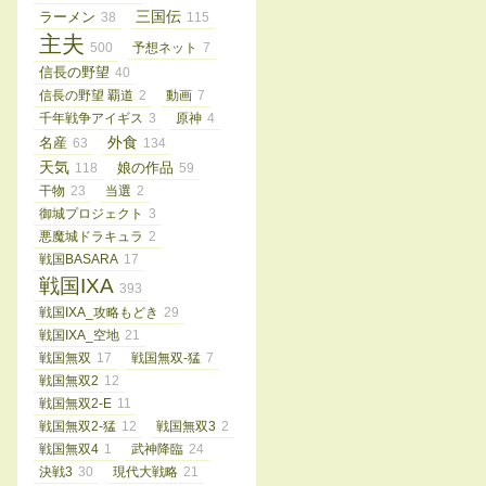
三国伝
ラーメン
38
115
主夫
500
予想ネット
7
信長の野望
40
信長の野望 覇道
2
動画
7
千年戦争アイギス
3
原神
4
外食
名産
63
134
天気
娘の作品
118
59
干物
23
当選
2
御城プロジェクト
3
悪魔城ドラキュラ
2
戦国BASARA
17
戦国IXA
393
戦国IXA_攻略もどき
29
戦国IXA_空地
21
戦国無双
17
戦国無双-猛
7
戦国無双2
12
戦国無双2-E
11
戦国無双2-猛
12
戦国無双3
2
戦国無双4
1
武神降臨
24
決戦3
30
現代大戦略
21