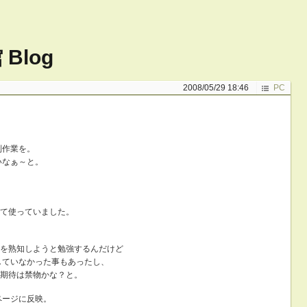
Blog
2008/05/29 18:46
PC
別作業を。
いなぁ～と。
て使っていました。
を熟知しようと勉強するんだけど
していなかった事もあったし、
期待は禁物かな？と。
ページに反映。