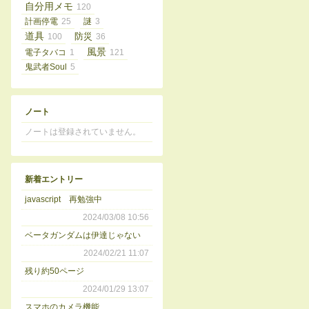
自分用メモ
120
計画停電
25
謎
3
道具
100
防災
36
風景
電子タバコ
1
121
鬼武者Soul
5
ノート
ノートは登録されていません。
新着エントリー
javascript 再勉強中
2024/03/08 10:56
ベータガンダムは伊達じゃない
2024/02/21 11:07
残り約50ページ
2024/01/29 13:07
スマホのカメラ機能