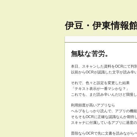
伊豆・伊東情報館 
無駄な苦労。
本日、スキャンした資料をOCRにて判
以前からOCRが認識した文字が読み辛
それで、色々と設定を変更した結果
「テキスト表示が一番マシかな？」
これでも、まだ読み辛いんだけど我慢し
利用頻度が高いアプリなら
ヘルプをしっかり読んで、アプリの機能
そもそもOCRに正確な認識なんか期待
スキャナに付属しているアプリに過度の
普段ならOCRで先に文書を読みながら