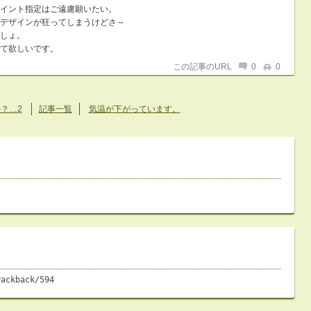
イント指定はご遠慮願いたい。
デザインが狂ってしまうけどさ～
しょ。
て欲しいです。
この記事のURL
0
0
？…2
記事一覧
気温が下がっています。
rackback/594