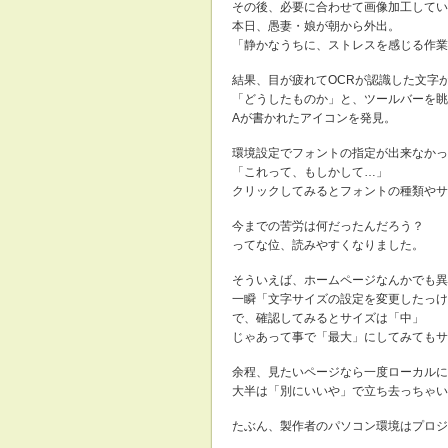
その後、必要に合わせて画像加工してい
本日、愚妻・娘が朝から外出。
「静かなうちに、ストレスを感じる作業
結果、目が疲れてOCRが認識した文字
「どうしたものか」と、ツールバーを眺
Aが書かれたアイコンを発見。
環境設定でフォントの指定が出来なかっ
「これって、もしかして…」
クリックしてみるとフォントの種類やサ
今までの苦労は何だったんだろう？
ってな位、読みやすくなりました。
そういえば、ホームページなんかでも異
一瞬「文字サイズの設定を変更したっけ
で、確認してみるとサイズは「中」
じゃあって事で「最大」にしてみてもサ
余程、見たいページなら一度ローカルに
大半は「別にいいや」で立ち去っちゃい
たぶん、製作者のパソコン環境はプロジ