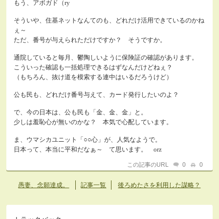
もう、アボガド（ry
そういや、住基ネットなんてのも、どれだけ活用できているのかね
ぇ～
ただ、番号が与えられただけですか？ そうですか。
通院していると毎月、鬱陶しいように保険証の確認があります。
こういった確認も一括処理できるはずなんだけどねぇ？
（もちろん、抜け道を模索する連中はいるだろうけど）
公も民も、どれだけ番号与えて、カード発行したいのよ？
で、今の日本は、公も民も「金、金、金」と。
少しは羞恥心が無いのかな？ 本気で心配しています。
ま、ウマシカユニット「○○心」が、人気なようで。
日本って、本当に平和だなぁ～ て思います。 orz
この記事のURL
0
0
愚妻、念願達成。
記事一覧
後ろめたさを利用した謀略？