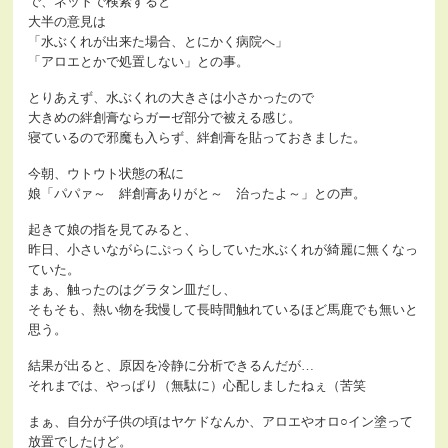
で、ネットで検索すると
大半の意見は
「水ぶくれが出来た場合、とにかく病院へ」
「アロエとかで処置しない」との事。
とりあえず、水ぶくれの大きさは小さかったので
大きめの絆創膏ならガーゼ部分で被える感じ。
寝ているので邪魔も入らず、絆創膏を貼っておきました。
今朝、ウトウト状態の私に
娘「パパァ～ 絆創膏ありがと～ 治ったよ～」との声。
起きて娘の指を見てみると、
昨日、小さいながらにぷっくらしていた水ぶくれが綺麗に無くなっ
ていた。
まぁ、触ったのはグラタン皿だし、
そもそも、熱い物を我慢して長時間触れているほど馬鹿でも無いと
思う。
結果が出ると、原因を冷静に分析できるんだが…
それまでは、やっぱり（無駄に）心配しましたねぇ（苦笑
まぁ、自分が子供の頃はヤケドなんか、アロエやオロ○イン塗って
放置でしたけど。