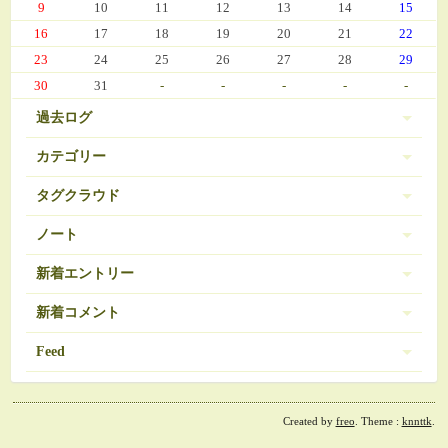
9
10
11
12
13
14
15
16
17
18
19
20
21
22
23
24
25
26
27
28
29
30
31
-
-
-
-
-
過去ログ
カテゴリー
タグクラウド
伊豆 (303)
PC-9801
BRAVELY DEFAULT
3
16
ノート
日常 (560)
SDガンダム
お弁当
おせち
377
35
271
ノートは登録されていません。
新着エントリー
娘の成長 (669)
お気に入り（娘）
お気に入り（愚妻）
131
84
お気に入り（私）
新着コメント
アイコス
アイカツ
javascript 再勉強中
95
5
8
ゲーム (342)
アーマードコア
エランシア
12
9
2024/03/08 10:56
Feed
Re:エランシア DSH版SS
オンラインゲーム
ゲーム日記 (1031)
ガンダム
508
24
ベータガンダムは伊達じゃない
2026/06/18 from 承認待ち
RSS1.0
コレクション
ゼルダの伝説
54
1
ガーデニング (39)
2024/02/21 11:07
Re:決戦III
ダウンロード素材？
ドラクエ
30
7
Created by
freo
. Theme :
knnttk
.
RSS2.0
残り約50ページ
ドラクエ モンパレ
ファイアーエムブレム
ビオトープ (107)
3
1