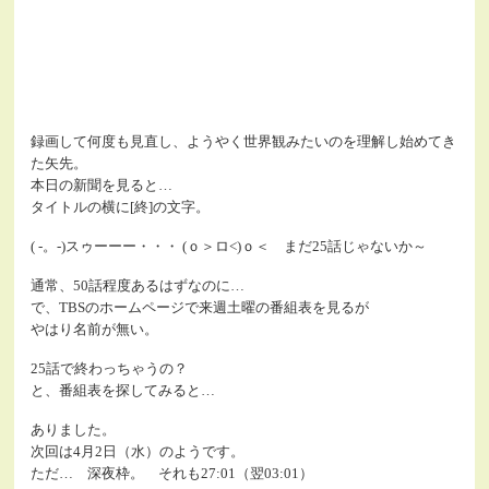
録画して何度も見直し、ようやく世界観みたいのを理解し始めてき
た矢先。
本日の新聞を見ると…
タイトルの横に[終]の文字。
( -。-)スゥーーー・・・ (ｏ＞ロ<)ｏ＜ まだ25話じゃないか～
通常、50話程度あるはずなのに…
で、TBSのホームページで来週土曜の番組表を見るが
やはり名前が無い。
25話で終わっちゃうの？
と、番組表を探してみると…
ありました。
次回は4月2日（水）のようです。
ただ… 深夜枠。 それも27:01（翌03:01）