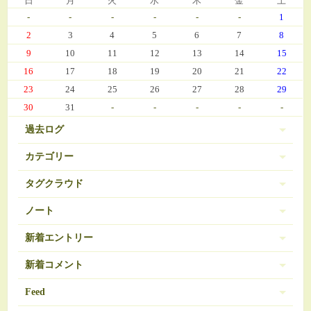
日
月
火
水
木
金
土
-
-
-
-
-
-
1
2
3
4
5
6
7
8
9
10
11
12
13
14
15
16
17
18
19
20
21
22
23
24
25
26
27
28
29
30
31
-
-
-
-
-
過去ログ
カテゴリー
タグクラウド
伊豆 (303)
PC-9801
BRAVELY DEFAULT
3
16
ノート
日常 (560)
SDガンダム
お弁当
おせち
377
35
271
ノートは登録されていません。
新着エントリー
娘の成長 (669)
お気に入り（娘）
お気に入り（愚妻）
131
84
お気に入り（私）
新着コメント
アイコス
アイカツ
javascript 再勉強中
95
5
8
ゲーム (342)
アーマードコア
エランシア
12
9
2024/03/08 10:56
Feed
Re:エランシア DSH版SS
オンラインゲーム
ゲーム日記 (1031)
ガンダム
508
24
ベータガンダムは伊達じゃない