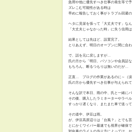
急用や他に優先すべき仕事の発生等で予
ズレこむ可能性がある時は
早めに報告しておく事がトラブル回避の
ヘタに見栄を張って「大丈夫です」なん
「大丈夫じゃなかった時」に失う信用は
結果としては先ほど、設置完了。
とりあえず、明日のオープンに間に合わせ
で、話を元に戻しますが…
氏の方から「明日、パソコンや会員証な
もちろん、断るつもりは無いのだが…
正直… プログの作業があるのに～（涙
氏の方から優先すべき仕事が与えられて
そんな訳で本日、雨の中、氏と一緒にパ
その後、購入したラミネーターやラベル
すっかり遅くなり、またまた車で送って
その道中、伊豆は雨。
が、伊豆高原辺りは「台風？」とでも言
とにかくワイパー最速でも視界が確保で
対向車のライトの当り方によっては、セ