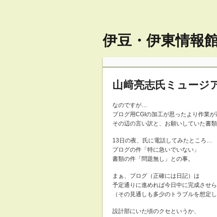
伊豆・伊東情報館 
山﨑亮志氏ミュージア
なのですが…
ブログ用CGIの加工が思ったより作業
その辺の言い訳と、お願いしていた書類
13日の夜、氏に電話してみたところ…
プログの件「特に急いでいない」
書類の件「問題無し」との事。
まぁ、ブログ（正確には日記）は
予定通りに進めれば今日中に完成させら
（その見通しも多少のトラブルを想定し
設計部にいた頃のクセというか、