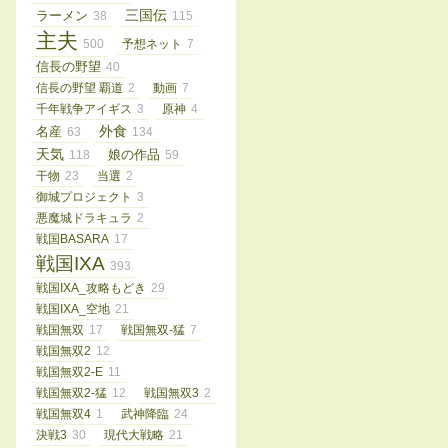
三国伝
ラーメン
38
115
主夫
500
予想ネット
7
信長の野望
40
信長の野望 覇道
2
動画
7
千年戦争アイギス
3
原神
4
外食
名産
63
134
天気
娘の作品
118
59
干物
23
当選
2
御城プロジェクト
3
悪魔城ドラキュラ
2
戦国BASARA
17
戦国IXA
393
戦国IXA_攻略もどき
29
戦国IXA_空地
21
戦国無双
17
戦国無双-猛
7
戦国無双2
12
戦国無双2-E
11
戦国無双2-猛
12
戦国無双3
2
戦国無双4
1
武神降臨
24
決戦3
30
現代大戦略
21