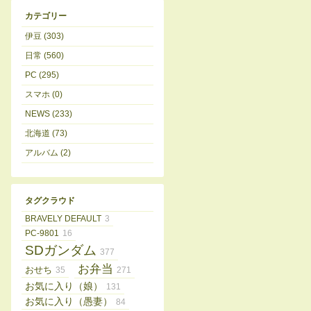
カテゴリー
伊豆 (303)
日常 (560)
PC (295)
スマホ (0)
NEWS (233)
北海道 (73)
アルバム (2)
タグクラウド
BRAVELY DEFAULT
3
PC-9801
16
SDガンダム
377
お弁当
おせち
35
271
お気に入り（娘）
131
お気に入り（愚妻）
84