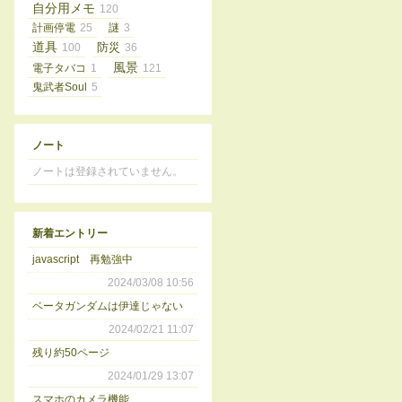
自分用メモ
120
計画停電
25
謎
3
道具
100
防災
36
風景
電子タバコ
1
121
鬼武者Soul
5
ノート
ノートは登録されていません。
新着エントリー
javascript 再勉強中
2024/03/08 10:56
ベータガンダムは伊達じゃない
2024/02/21 11:07
残り約50ページ
2024/01/29 13:07
スマホのカメラ機能