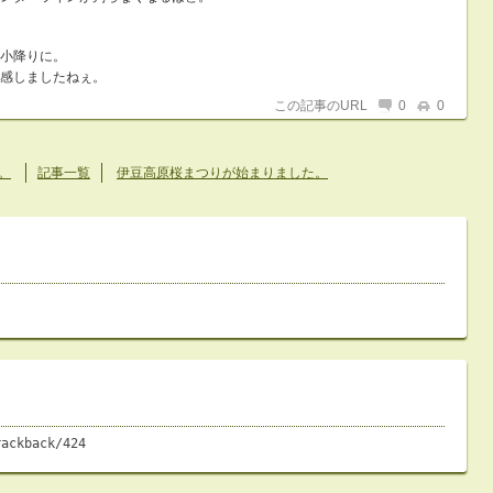
小降りに。
感しましたねぇ。
この記事のURL
0
0
。
記事一覧
伊豆高原桜まつりが始まりました。
rackback/424