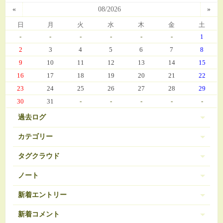
«
08/2026
»
日
月
火
水
木
金
土
-
-
-
-
-
-
1
2
3
4
5
6
7
8
9
10
11
12
13
14
15
16
17
18
19
20
21
22
23
24
25
26
27
28
29
30
31
-
-
-
-
-
過去ログ
カテゴリー
タグクラウド
伊豆 (303)
PC-9801
BRAVELY DEFAULT
3
16
ノート
日常 (560)
SDガンダム
お弁当
おせち
377
35
271
ノートは登録されていません。
新着エントリー
娘の成長 (669)
お気に入り（娘）
お気に入り（愚妻）
131
84
お気に入り（私）
新着コメント
アイコス
アイカツ
javascript 再勉強中
95
5
8
ゲーム (342)