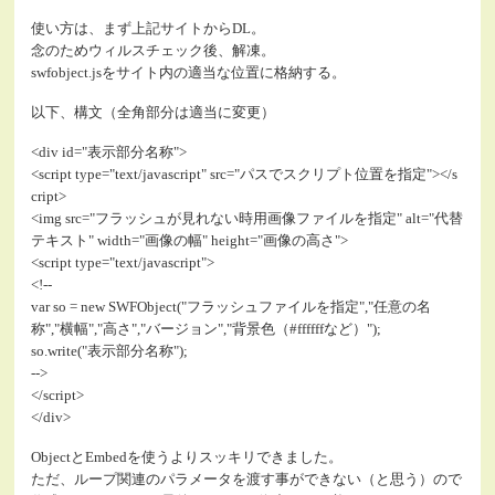
使い方は、まず上記サイトからDL。
念のためウィルスチェック後、解凍。
swfobject.jsをサイト内の適当な位置に格納する。
以下、構文（全角部分は適当に変更）
<div id="表示部分名称">
<script type="text/javascript" src="パスでスクリプト位置を指定"></s
cript>
<img src="フラッシュが見れない時用画像ファイルを指定" alt="代替
テキスト" width="画像の幅" height="画像の高さ">
<script type="text/javascript">
<!--
var so = new SWFObject("フラッシュファイルを指定","任意の名
称","横幅","高さ","バージョン","背景色（#ffffffなど）");
so.write("表示部分名称");
-->
</script>
</div>
ObjectとEmbedを使うよりスッキリできました。
ただ、ループ関連のパラメータを渡す事ができない（と思う）ので