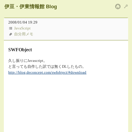
伊豆・伊東情報館 Blog
HOM
2008/01/04 19:29
JavaScript
自分用メモ
SWFObject
久し振りにJavascript。
と言っても自作した訳では無くDLしたもの。
http://blog.deconcept.com/swfobject/#download