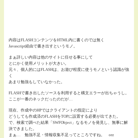
内容はFLASHコンテンツをHTML内に書くのでは無く
Javascript経由で書き出すというモノ。
まぁ詳しい内容は他のサイトに任せる事にして
とにかく使用メリットが大きい。
元々、個人的にはFLASHは、お遊び程度に使うモノという認識が強
く
あまり勉強もしていなかった。
FLASHで書き出したソースを利用すると構文エラーが出ちゃうし。
ここが一番のネックだったのだが…
現在、作成中のHPではクライアントの指定により
どうしても作成済のFLASHをTOPに設置する必要が出てきた。
で、検索で調べた結果「SWFObject」なるモノを発見し、無事に解
決できました。
まぁ… 勉強不足・情報収集不足ってところですね。 orz