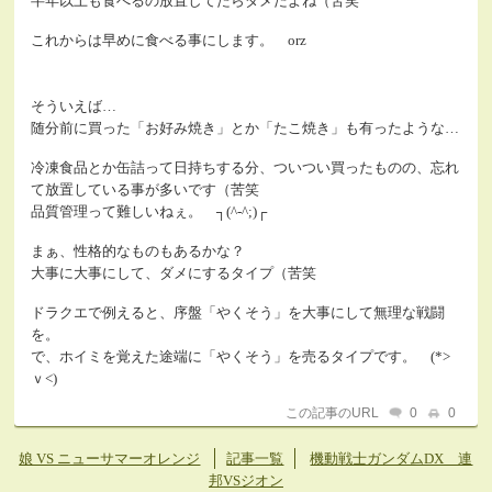
半年以上も食べるの放置してたらダメだよね（苦笑
これからは早めに食べる事にします。 orz
そういえば…
随分前に買った「お好み焼き」とか「たこ焼き」も有ったような…
冷凍食品とか缶詰って日持ちする分、ついつい買ったものの、忘れ
て放置している事が多いです（苦笑
品質管理って難しいねぇ。 ┐(^-^;)┌
まぁ、性格的なものもあるかな？
大事に大事にして、ダメにするタイプ（苦笑
ドラクエで例えると、序盤「やくそう」を大事にして無理な戦闘
を。
で、ホイミを覚えた途端に「やくそう」を売るタイプです。 (*>
ｖ<)
この記事のURL
0
0
娘 VS ニューサマーオレンジ
記事一覧
機動戦士ガンダムDX 連
邦VSジオン