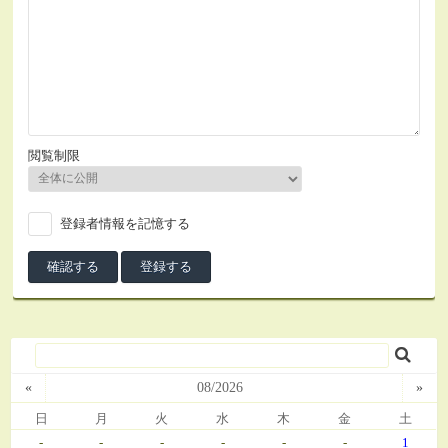
閲覧制限
登録者情報を記憶する
«
08/2026
»
日
月
火
水
木
金
土
-
-
-
-
-
-
1