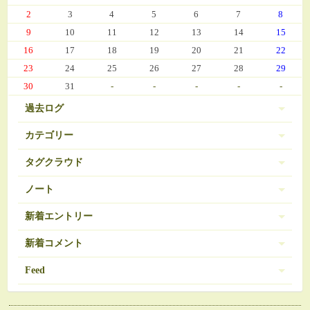
2
3
4
5
6
7
8
9
10
11
12
13
14
15
16
17
18
19
20
21
22
23
24
25
26
27
28
29
30
31
-
-
-
-
-
過去ログ
カテゴリー
タグクラウド
伊豆 (303)
PC-9801
BRAVELY DEFAULT
3
16
ノート
日常 (560)
SDガンダム
お弁当
おせち
377
35
271
ノートは登録されていません。
新着エントリー
娘の成長 (669)
お気に入り（娘）
お気に入り（愚妻）
131
84
お気に入り（私）
新着コメント
アイコス
アイカツ
javascript 再勉強中
95
5
8
ゲーム (342)
アーマードコア
エランシア
12
9
2024/03/08 10:56
Feed
Re:エランシア DSH版SS
オンラインゲーム
ゲーム日記 (1031)
ガンダム
508
24
ベータガンダムは伊達じゃない
2026/06/18 from 承認待ち
RSS1.0
コレクション
ゼルダの伝説
54
1
ガーデニング (39)
2024/02/21 11:07