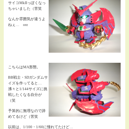
サイコMkIIっぽくなっ
ちゃいました（苦笑
なんか雰囲気が違うよ
ねぇ… orz
こちらはMA形態。
BB戦士・SDガンダムサ
イズを作ってると…
沸々と1/144サイズに挑
戦したくなる自分が
（笑
予算的に無理なので諦
めてるけど（苦笑
以前は、1/100・1/60に憧れてたけど…