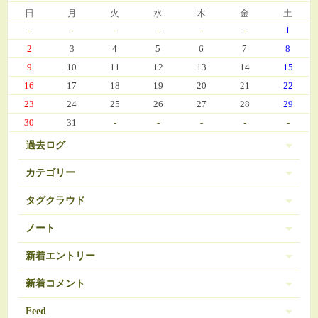
日
月
火
水
木
金
土
-
-
-
-
-
-
1
2
3
4
5
6
7
8
9
10
11
12
13
14
15
16
17
18
19
20
21
22
23
24
25
26
27
28
29
30
31
-
-
-
-
-
過去ログ
カテゴリー
タグクラウド
伊豆 (303)
PC-9801
BRAVELY DEFAULT
3
16
ノート
日常 (560)
SDガンダム
お弁当
おせち
377
35
271
ノートは登録されていません。
新着エントリー
娘の成長 (669)
お気に入り（娘）
お気に入り（愚妻）
131
84
お気に入り（私）
新着コメント
アイコス
アイカツ
javascript 再勉強中
95
5
8
ゲーム (342)
アーマードコア
エランシア
12
9
2024/03/08 10:56
Feed
Re:エランシア DSH版SS