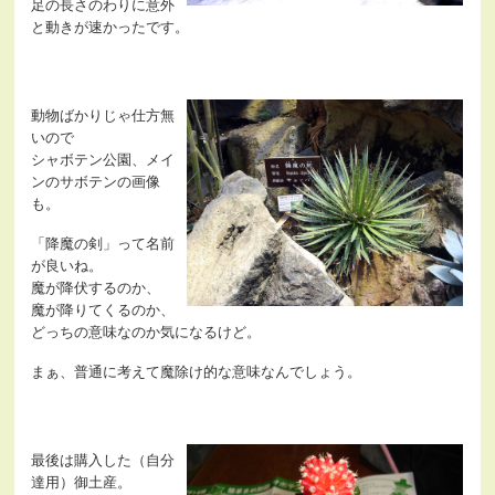
足の長さのわりに意外
と動きが速かったです。
動物ばかりじゃ仕方無
いので
シャボテン公園、メイ
ンのサボテンの画像
も。
「降魔の剣」って名前
が良いね。
魔が降伏するのか、
魔が降りてくるのか、
どっちの意味なのか気になるけど。
まぁ、普通に考えて魔除け的な意味なんでしょう。
最後は購入した（自分
達用）御土産。