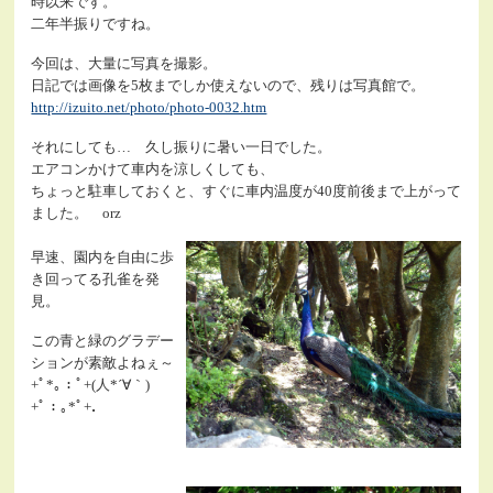
時以来です。
二年半振りですね。
今回は、大量に写真を撮影。
日記では画像を5枚までしか使えないので、残りは写真館で。
http://izuito.net/photo/photo-0032.htm
それにしても… 久し振りに暑い一日でした。
エアコンかけて車内を涼しくしても、
ちょっと駐車しておくと、すぐに車内温度が40度前後まで上がって
ました。 orz
早速、園内を自由に歩
き回ってる孔雀を発
見。
この青と緑のグラデー
ションが素敵よねぇ～
+ﾟ*｡：ﾟ+(人*´∀｀)
+ﾟ：｡*ﾟ+．