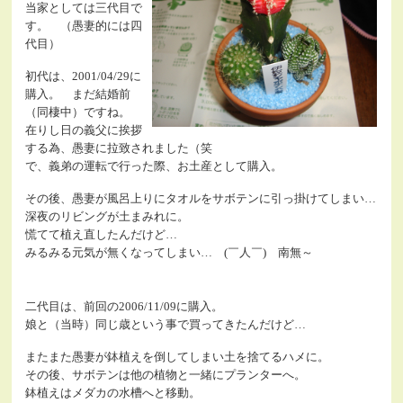
当家としては三代目で
す。 （愚妻的には四
代目）
初代は、2001/04/29に
購入。 まだ結婚前
（同棲中）ですね。
在りし日の義父に挨拶
する為、愚妻に拉致されました（笑
で、義弟の運転で行った際、お土産として購入。
その後、愚妻が風呂上りにタオルをサボテンに引っ掛けてしまい…
深夜のリビングが土まみれに。
慌てて植え直したんだけど…
みるみる元気が無くなってしまい… (￣人￣) 南無～
二代目は、前回の2006/11/09に購入。
娘と（当時）同じ歳という事で買ってきたんだけど…
またまた愚妻が鉢植えを倒してしまい土を捨てるハメに。
その後、サボテンは他の植物と一緒にプランターへ。
鉢植えはメダカの水槽へと移動。