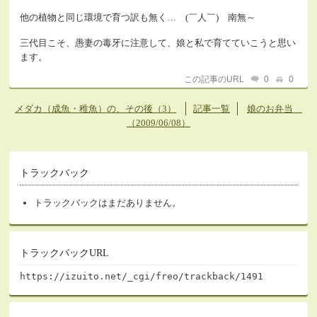
他の植物と同じ環境で育つ訳も無く… (￣人￣) 南無～
三代目こそ、愚妻の毒牙に注意して、娘と私で育てていこうと思い
ます。
この記事のURL
0
0
メダカ（成魚・稚魚）の、その後（3）
記事一覧
娘のお弁当
（2009/06/08）
トラックバック
トラックバックはまだありません。
トラックバックURL
https://izuito.net/_cgi/freo/trackback/1491