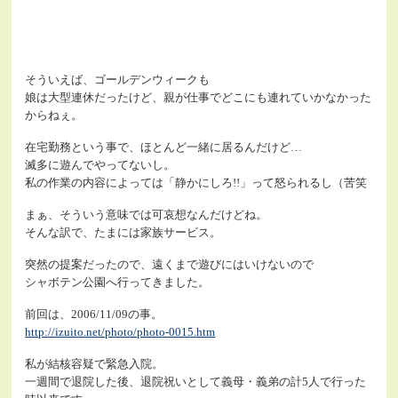
そういえば、ゴールデンウィークも
娘は大型連休だったけど、親が仕事でどこにも連れていかなかった
からねぇ。
在宅勤務という事で、ほとんど一緒に居るんだけど…
滅多に遊んでやってないし。
私の作業の内容によっては「静かにしろ!!」って怒られるし（苦笑
まぁ、そういう意味では可哀想なんだけどね。
そんな訳で、たまには家族サービス。
突然の提案だったので、遠くまで遊びにはいけないので
シャボテン公園へ行ってきました。
前回は、2006/11/09の事。
http://izuito.net/photo/photo-0015.htm
私が結核容疑で緊急入院。
一週間で退院した後、退院祝いとして義母・義弟の計5人で行った