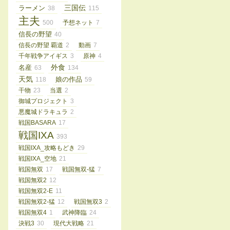
三国伝
ラーメン
38
115
主夫
500
予想ネット
7
信長の野望
40
信長の野望 覇道
2
動画
7
千年戦争アイギス
3
原神
4
外食
名産
63
134
天気
娘の作品
118
59
干物
23
当選
2
御城プロジェクト
3
悪魔城ドラキュラ
2
戦国BASARA
17
戦国IXA
393
戦国IXA_攻略もどき
29
戦国IXA_空地
21
戦国無双
17
戦国無双-猛
7
戦国無双2
12
戦国無双2-E
11
戦国無双2-猛
12
戦国無双3
2
戦国無双4
1
武神降臨
24
決戦3
30
現代大戦略
21