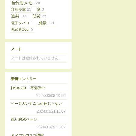
自分用メモ
120
計画停電
25
謎
3
道具
100
防災
36
風景
電子タバコ
1
121
鬼武者Soul
5
ノート
ノートは登録されていません。
新着エントリー
javascript 再勉強中
2024/03/08 10:56
ベータガンダムは伊達じゃない
2024/02/21 11:07
残り約50ページ
2024/01/29 13:07
スマホのカメラ機能