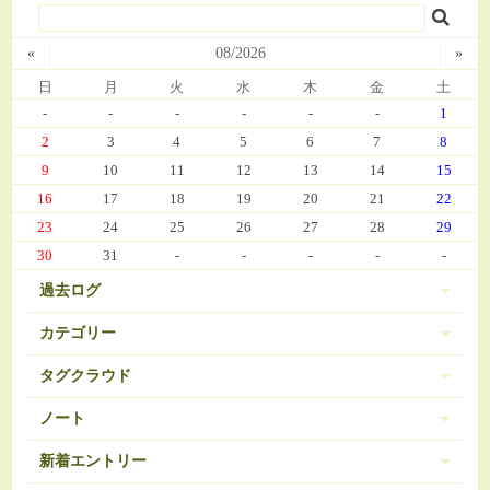
«
08/2026
»
日
月
火
水
木
金
土
-
-
-
-
-
-
1
2
3
4
5
6
7
8
9
10
11
12
13
14
15
16
17
18
19
20
21
22
23
24
25
26
27
28
29
30
31
-
-
-
-
-
過去ログ
カテゴリー
タグクラウド
伊豆 (303)
PC-9801
BRAVELY DEFAULT
3
16
ノート
日常 (560)
SDガンダム
お弁当
おせち
377
35
271
ノートは登録されていません。
新着エントリー
娘の成長 (669)
お気に入り（娘）
お気に入り（愚妻）
131
84