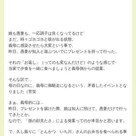
娘も愚妻も、一応調子は良くなってるけど
まだ、時々ゴホゴホと咳が出る状態。
義母に感染させたら大変という事で、
昨日、愚妻が知人と遊ぶついでにプレゼントを持って行った。
それの「お返し」（ってのも変なんだけど）のような感じで
当家で夕食を一緒に食べましょうと義母側からの提案。
そんな訳で…
母の日なのに、義母に御馳走になるという、矛盾したイベントとな
りました（苦笑
まぁ、義母的には…
昨日、プレゼントを届けた際、娘は知人に預けて、愚妻だけで行っ
てきたとか。
なので、「孫の顔見たさ」による発案ってのが本音かと思います。
で、久し振りに「とんかつ いち川」さんのお弁当を食べられる事