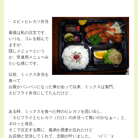
・エビ＋ヒレカツ弁当
最後は私の注文です。
いつも、コレを頼んで
ますが…
隠しメニューという
か、常連用メニューみ
たいな感じです。
以前、ミックス弁当を
食べて
お腹がパンパンになった事があって以来、ミックスは鬼門。
エビフライ弁当にしてたんだけど…
ある時、ミックスを食べた時のヒレカツを思い出し、
「エビフライとヒレカツ（だけ）の弁当って無いのかなぁ～」と、
ポロッと発言。
そこで注文する際に、義弟か愚妻か忘れたけど
お店側と交渉してくれて、念願が叶いました。 ヽ(´▽｀)/