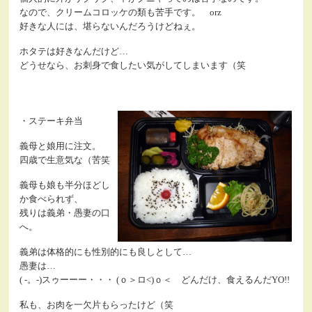
なので、クリームコロッケの類も苦手です。 orz
好きな人には、堪らないんだろうけどねぇ。
ホタテは好きなんだけど…
どうせなら、お刺身で食したい気がしてしまいます（笑
・ステーキ弁当
義母と娘用に注文。
四歳で生意気な（苦笑
義母も娘も半分ほどし
か食べられず、
残りは義弟・愚妻の口
へ。
義弟は体格的にも性別的にも良しとして…
愚妻は…
( -。-)スゥーーー・・・ (ｏ＞ロ<)ｏ＜ どんだけ、食えるんだYO!!
私も、お肉を一欠片もらったけど（笑