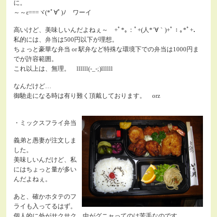
に。
～～ε===ヾ(*ﾟ∀ﾟ)ﾉ ワーイ
高いけど、美味しいんだよねぇ～ +ﾟ*｡：ﾟ+(人*´∀｀)+ﾟ：｡*ﾟ+．
私的には、弁当は500円以下が理想。
ちょっと豪華な弁当 or 駅弁など特殊な環境下での弁当は1000円ま
でが許容範囲。
これ以上は、無理。 llllll(-_-;)llllll
なんだけど…
御馳走になる時は有り難く頂戴しております。 orz
・ミックスフライ弁当
義弟と愚妻が注文しま
した。
美味しいんだけど、私
にはちょっと量が多い
んだよねぇ。
あと、確かホタテのフ
ライも入ってるはず。
個人的に外がサクサク、中がグニャってのは苦手なのです。