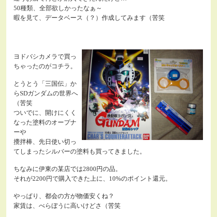
50種類、全部欲しかったなぁ～
暇を見て、データベース（？）作成してみます（苦笑
ヨドバシカメラで買っ
ちゃったのがコチラ。
とうとう「三国伝」か
らSDガンダムの世界へ
（苦笑
ついでに、開けにくく
なった塗料のオープナ
ーや
攪拌棒、先日使い切っ
てしまったシルバーの塗料も買ってきました。
ちなみに伊東の某店では2800円の品。
それが2200円で購入できた上に、10%のポイント還元。
やっぱり、都会の方が物価安くね？
家賃は、べらぼうに高いけどさ（苦笑