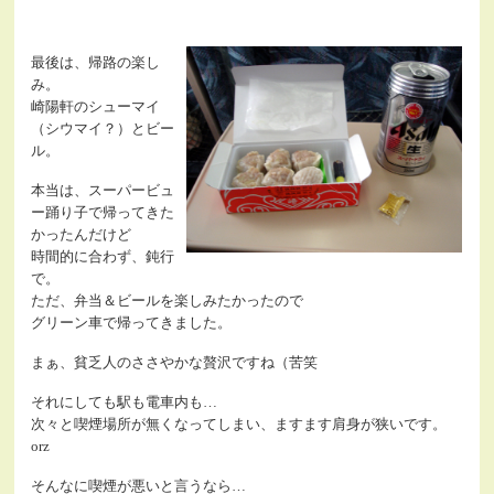
最後は、帰路の楽し
み。
崎陽軒のシューマイ
（シウマイ？）とビー
ル。
本当は、スーパービュ
ー踊り子で帰ってきた
かったんだけど
時間的に合わず、鈍行
で。
ただ、弁当＆ビールを楽しみたかったので
グリーン車で帰ってきました。
まぁ、貧乏人のささやかな贅沢ですね（苦笑
それにしても駅も電車内も…
次々と喫煙場所が無くなってしまい、ますます肩身が狭いです。
orz
そんなに喫煙が悪いと言うなら…