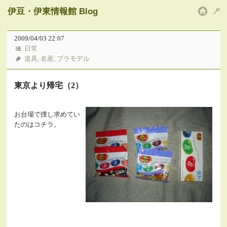
伊豆・伊東情報館 Blog
HOM
2009/04/03 22:07
日常
道具
,
名産
,
プラモデル
東京より帰宅（2）
お台場で捜し求めてい
たのはコチラ。