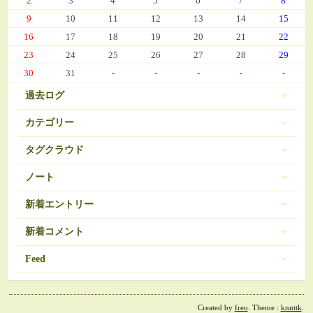
2
3
4
5
6
7
8
9
10
11
12
13
14
15
16
17
18
19
20
21
22
23
24
25
26
27
28
29
30
31
-
-
-
-
-
過去ログ
カテゴリー
タグクラウド
伊豆 (303)
PC-9801
BRAVELY DEFAULT
3
16
ノート
日常 (560)
SDガンダム
お弁当
おせち
377
35
271
ノートは登録されていません。
新着エントリー
娘の成長 (669)
お気に入り（娘）
お気に入り（愚妻）
131
84
お気に入り（私）
新着コメント
アイコス
アイカツ
javascript 再勉強中
95
5
8
ゲーム (342)
アーマードコア
エランシア
12
9
2024/03/08 10:56
Feed
Re:エランシア DSH版SS
オンラインゲーム
ゲーム日記 (1031)
ガンダム
508
24
ベータガンダムは伊達じゃない
2026/06/18 from 承認待ち
RSS1.0
コレクション
ゼルダの伝説
54
1
ガーデニング (39)
2024/02/21 11:07
Re:決戦III
ダウンロード素材？
ドラクエ
30
7
Created by
freo
. Theme :
knnttk
.