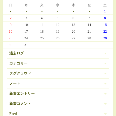
日
月
火
水
木
金
土
-
-
-
-
-
-
1
2
3
4
5
6
7
8
9
10
11
12
13
14
15
16
17
18
19
20
21
22
23
24
25
26
27
28
29
30
31
-
-
-
-
-
過去ログ
カテゴリー
タグクラウド
伊豆 (303)
PC-9801
BRAVELY DEFAULT
3
16
ノート
日常 (560)
SDガンダム
お弁当
おせち
377
35
271
ノートは登録されていません。
新着エントリー
娘の成長 (669)
お気に入り（娘）
お気に入り（愚妻）
131
84
お気に入り（私）
新着コメント
アイコス
アイカツ
javascript 再勉強中
95
5
8
ゲーム (342)
アーマードコア
エランシア
12
9
2024/03/08 10:56
Feed
Re:エランシア DSH版SS