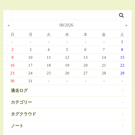
«
08/2026
»
日
月
火
水
木
金
土
-
-
-
-
-
-
1
2
3
4
5
6
7
8
9
10
11
12
13
14
15
16
17
18
19
20
21
22
23
24
25
26
27
28
29
30
31
-
-
-
-
-
過去ログ
カテゴリー
タグクラウド
伊豆 (303)
PC-9801
BRAVELY DEFAULT
3
16
ノート
日常 (560)
SDガンダム
お弁当
おせち
377
35
271