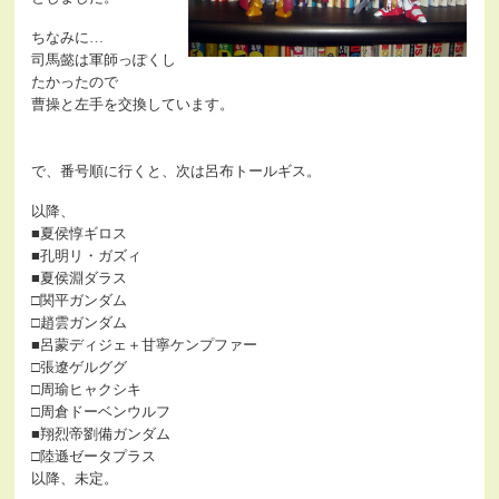
ちなみに…
司馬懿は軍師っぽくし
たかったので
曹操と左手を交換しています。
で、番号順に行くと、次は呂布トールギス。
以降、
■夏侯惇ギロス
■孔明リ・ガズィ
■夏侯淵ダラス
□関平ガンダム
□趙雲ガンダム
■呂蒙ディジェ＋甘寧ケンプファー
□張遼ゲルググ
□周瑜ヒャクシキ
□周倉ドーベンウルフ
■翔烈帝劉備ガンダム
□陸遜ゼータプラス
以降、未定。