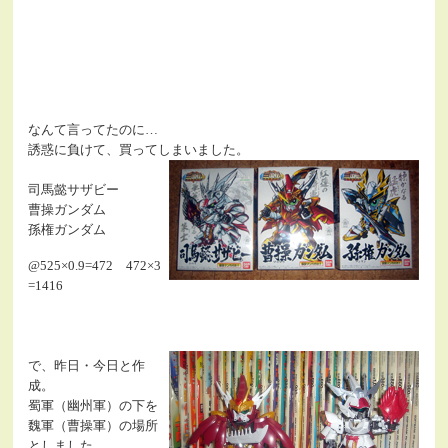
なんて言ってたのに…
誘惑に負けて、買ってしまいました。
司馬懿サザビー
曹操ガンダム
孫権ガンダム
@525×0.9=472 472×3
=1416
で、昨日・今日と作
成。
蜀軍（幽州軍）の下を
魏軍（曹操軍）の場所
としました。