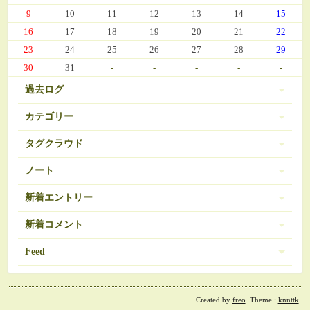
9
10
11
12
13
14
15
16
17
18
19
20
21
22
23
24
25
26
27
28
29
30
31
-
-
-
-
-
過去ログ
カテゴリー
タグクラウド
伊豆 (303)
PC-9801
BRAVELY DEFAULT
3
16
ノート
日常 (560)
SDガンダム
お弁当
おせち
377
35
271
ノートは登録されていません。
新着エントリー
娘の成長 (669)
お気に入り（娘）
お気に入り（愚妻）
131
84
お気に入り（私）
新着コメント
アイコス
アイカツ
javascript 再勉強中
95
5
8
ゲーム (342)
アーマードコア
エランシア
12
9
2024/03/08 10:56
Feed
Re:エランシア DSH版SS
オンラインゲーム
ゲーム日記 (1031)
ガンダム
508
24
ベータガンダムは伊達じゃない
2026/06/18 from 承認待ち
RSS1.0
コレクション
ゼルダの伝説
54
1
ガーデニング (39)
2024/02/21 11:07
Re:決戦III
ダウンロード素材？
ドラクエ
30
7
Created by
freo
. Theme :
knnttk
.
RSS2.0