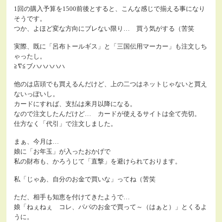
1回の購入予算を1500前後とすると、こんな感じで揃える事になり
そうです。
つか、よほど変な方向にブレない限り… 買う気がする（苦笑
実際、既に「呂布トールギス」と「三国伝用マーカー」も注文しち
ゃったし。
≧∇≦ブハハハハハ
他のは店頭でも買えるんだけど、上の二つはネットじゃないと買え
ないっぽいし。
カードにすれば、支払は来月以降になる。
なので注文したんだけど… カードが使えるサイトは全て売切。
仕方なく「代引」で注文しました。
まぁ、今月は…
娘に「お年玉」が入ったおかげで
私の財布も、かろうじて「直撃」を避けられております。
私「じゃあ、自分のお金で買いな」ってね（苦笑
ただ、相手も知恵を付けてきたようで…
娘「ねぇねぇ コレ、パパのお金で買って～（はぁと）」とくるよ
うに。