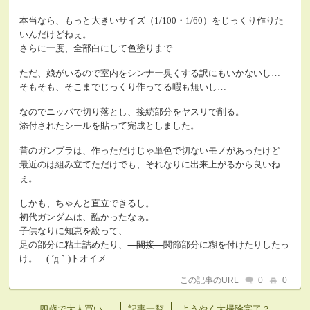
本当なら、もっと大きいサイズ（1/100・1/60）をじっくり作りた
いんだけどねぇ。
さらに一度、全部白にして色塗りまで…
ただ、娘がいるので室内をシンナー臭くする訳にもいかないし…
そもそも、そこまでじっくり作ってる暇も無いし…
なのでニッパで切り落とし、接続部分をヤスリで削る。
添付されたシールを貼って完成としました。
昔のガンプラは、作っただけじゃ単色で切ないモノがあったけど
最近のは組み立てただけでも、それなりに出来上がるから良いね
ぇ。
しかも、ちゃんと直立できるし。
初代ガンダムは、酷かったなぁ。
子供なりに知恵を絞って、
足の部分に粘土詰めたり、
間接
関節部分に糊を付けたりしたっ
け。 ( ´д｀)トオイメ
この記事のURL
0
0
四歳で大人買い。
記事一覧
ようやく大掃除完了？