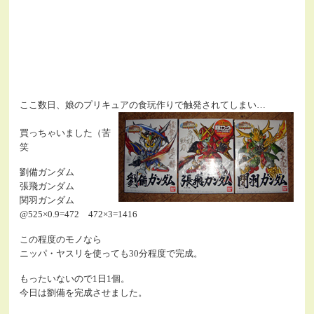
ここ数日、娘のプリキュアの食玩作りで触発されてしまい…
買っちゃいました（苦
笑
劉備ガンダム
張飛ガンダム
関羽ガンダム
@525×0.9=472 472×3=1416
この程度のモノなら
ニッパ・ヤスリを使っても30分程度で完成。
もったいないので1日1個。
今日は劉備を完成させました。