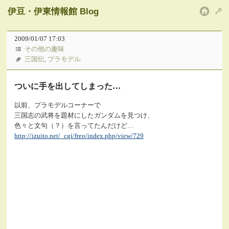
伊豆・伊東情報館 Blog
HOM
2009/01/07 17:03
その他の趣味
三国伝
,
プラモデル
ついに手を出してしまった…
以前、プラモデルコーナーで
三国志の武将を題材にしたガンダムを見つけ、
色々と文句（？）を言ってたんだけど…
http://izuito.net/_cgi/freo/index.php/view/729