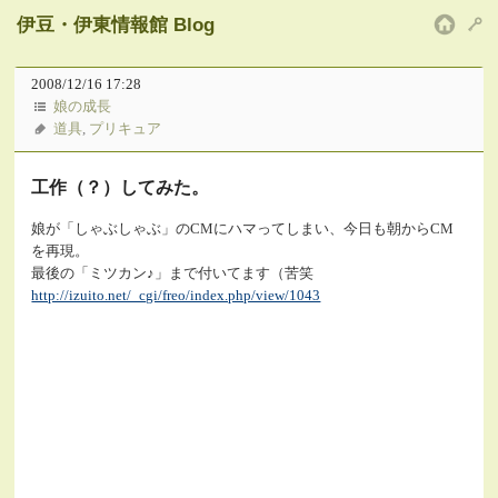
伊豆・伊東情報館 Blog
HOM
2008/12/16 17:28
娘の成長
道具
,
プリキュア
工作（？）してみた。
娘が「しゃぶしゃぶ」のCMにハマってしまい、今日も朝からCM
を再現。
最後の「ミツカン♪」まで付いてます（苦笑
http://izuito.net/_cgi/freo/index.php/view/1043