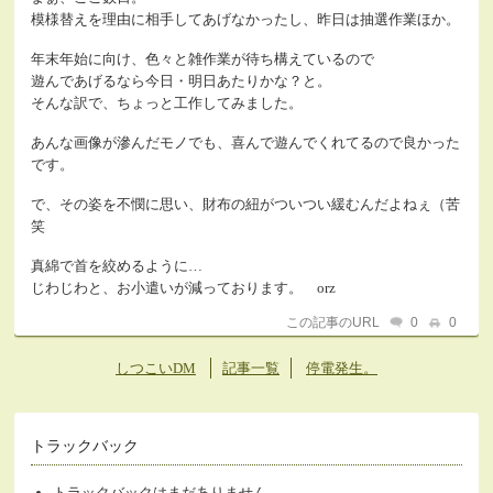
模様替えを理由に相手してあげなかったし、昨日は抽選作業ほか。
年末年始に向け、色々と雑作業が待ち構えているので
遊んであげるなら今日・明日あたりかな？と。
そんな訳で、ちょっと工作してみました。
あんな画像が滲んだモノでも、喜んで遊んでくれてるので良かった
です。
で、その姿を不憫に思い、財布の紐がついつい緩むんだよねぇ（苦
笑
真綿で首を絞めるように…
じわじわと、お小遣いが減っております。 orz
この記事のURL
0
0
しつこいDM
記事一覧
停電発生。
トラックバック
トラックバックはまだありません。