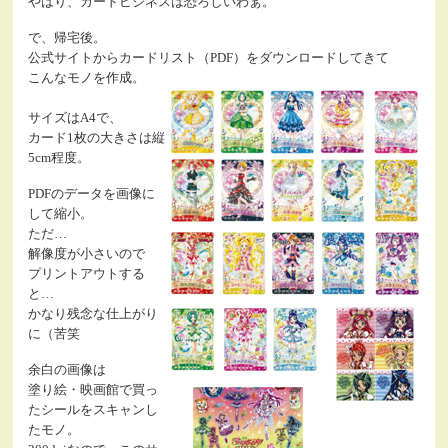
やはり、カードビジネスは恐ろしいわぁ。
で、帰宅後。
公式サイトからカードリスト（PDF）をダウンロードしてきて
こんなモノを作成。
サイズはA4で、
カード1枚の大きさは縦
5cm程度。
PDFのデータを画像に
して縮小。
ただ…
解像度が小さいので
プリントアウトする
と…
かなり残念な仕上がり
に（苦笑
余白の画像は
塗り絵・映画館で買っ
たシールをスキャンし
たモノ。