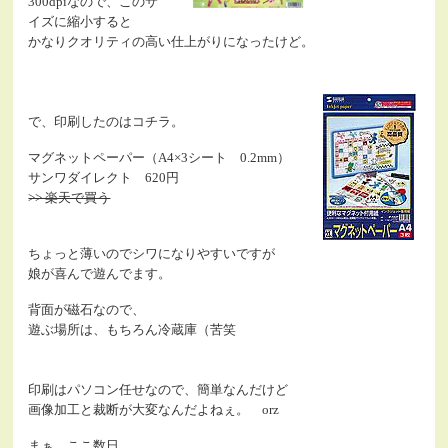
300dpiなので、このサ
イズに縮小すると
かなりクオリティの高い仕上がりになったけど。
で、印刷したのはコチラ。
マグネットペーパー（A4×3シート 0.2mm）
サンワダイレクト 620円
>> 楽天で買う
ちょっと薄いのでシワになりやすいですが
娘が喜んで遊んでます。
背面が磁石なので、
遊ぶ場所は、もちろん冷蔵庫（苦笑
印刷はパソコン任せなので、簡単なんだけど
画像加工と裁断が大変なんだよねぇ。 orz
まぁ、ここ数日。