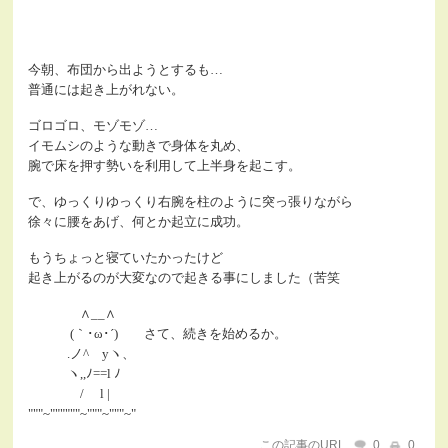
今朝、布団から出ようとするも…
普通には起き上がれない。
ゴロゴロ、モゾモゾ…
イモムシのような動きで身体を丸め、
腕で床を押す勢いを利用して上半身を起こす。
で、ゆっくりゆっくり右腕を柱のように突っ張りながら
徐々に腰をあげ、何とか起立に成功。
もうちょっと寝ていたかったけど
起き上がるのが大変なので起きる事にしました（苦笑
∧__∧
(｀･ω･´) さて、続きを始めるか。
.ノ^ yヽ、
ヽ,,ﾉ==l ﾉ
/ l |
"""~""""""~"""~"""~"
この記事のURL
0
0