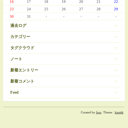
16
17
18
19
20
21
22
23
24
25
26
27
28
29
30
31
-
-
-
-
-
過去ログ
カテゴリー
タグクラウド
伊豆 (303)
PC-9801
BRAVELY DEFAULT
3
16
ノート
日常 (560)
SDガンダム
お弁当
おせち
377
35
271
ノートは登録されていません。
新着エントリー
娘の成長 (669)
お気に入り（娘）
お気に入り（愚妻）
131
84
お気に入り（私）
新着コメント
アイコス
アイカツ
javascript 再勉強中
95
5
8
ゲーム (342)
アーマードコア
エランシア
12
9
2024/03/08 10:56
Feed
Re:エランシア DSH版SS
オンラインゲーム
ゲーム日記 (1031)
ガンダム
508
24
ベータガンダムは伊達じゃない
2026/06/18 from 承認待ち
RSS1.0
コレクション
ゼルダの伝説
54
1
ガーデニング (39)
2024/02/21 11:07
Re:決戦III
ダウンロード素材？
ドラクエ
30
7
Created by
freo
. Theme :
knnttk
.
RSS2.0
残り約50ページ
ドラクエ モンパレ
ファイアーエムブレム
ビオトープ (107)
3
1
2026/06/12 from 承認待ち
ファーランドストーリー
フリーソフト紹介
46
14
2024/01/29 13:07