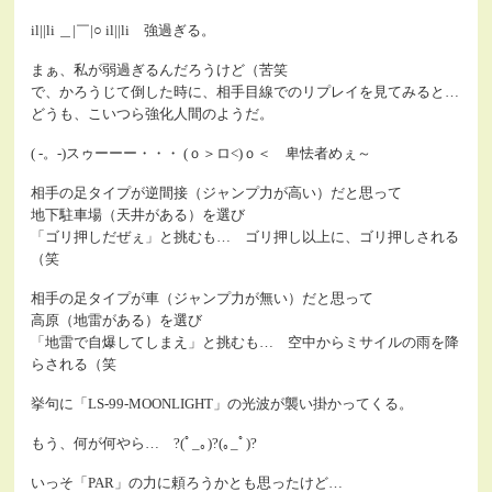
il||li ＿|￣|○ il||li 強過ぎる。
まぁ、私が弱過ぎるんだろうけど（苦笑
で、かろうじて倒した時に、相手目線でのリプレイを見てみると…
どうも、こいつら強化人間のようだ。
( -。-)スゥーーー・・・ (ｏ＞ロ<)ｏ＜ 卑怯者めぇ～
相手の足タイプが逆間接（ジャンプ力が高い）だと思って
地下駐車場（天井がある）を選び
「ゴリ押しだぜぇ」と挑むも… ゴリ押し以上に、ゴリ押しされる
（笑
相手の足タイプが車（ジャンプ力が無い）だと思って
高原（地雷がある）を選び
「地雷で自爆してしまえ」と挑むも… 空中からミサイルの雨を降
らされる（笑
挙句に「LS-99-MOONLIGHT」の光波が襲い掛かってくる。
もう、何が何やら… ?(ﾟ_｡)?(｡_ﾟ)?
いっそ「PAR」の力に頼ろうかとも思ったけど…