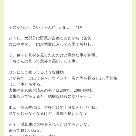
そのぐらい、良いじゃん(*´･д･)(･д･｀*)ネー
どうせ、大部分は野菜が占めるんだから（苦笑
カニやホタテ、肉が大量に入ってる訳でも無し。
で、色々と具材を見てたんだけど意外な事が判明。
「おでんの具って意外と高い」って事。
コンビニで売ってるような練物
いか巻き、ごぼう巻き、ウィンナー巻き等を見ると250円前後
（3、4本）もする。
大根や卵も味付済みのモノは2個で、200円前後。
出来合いで揃えると、結構な値段になりそう…
まぁ、個人的には、大根だけで十分なんだけどね。
おでんじゃなくなるけど、豆腐も良いかな？
ん？ 湯豆腐に大根を入れるだけでもいいな。
鍋って難しいねぇ。