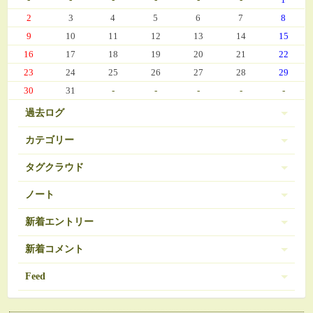
2
3
4
5
6
7
8
9
10
11
12
13
14
15
16
17
18
19
20
21
22
23
24
25
26
27
28
29
30
31
-
-
-
-
-
過去ログ
カテゴリー
タグクラウド
伊豆 (303)
PC-9801
BRAVELY DEFAULT
3
16
ノート
日常 (560)
SDガンダム
お弁当
おせち
377
35
271
ノートは登録されていません。
新着エントリー
娘の成長 (669)
お気に入り（娘）
お気に入り（愚妻）
131
84
お気に入り（私）
新着コメント
アイコス
アイカツ
javascript 再勉強中
95
5
8
ゲーム (342)
アーマードコア
エランシア
12
9
2024/03/08 10:56
Feed
Re:エランシア DSH版SS
オンラインゲーム
ゲーム日記 (1031)
ガンダム
508
24
ベータガンダムは伊達じゃない
2026/06/18 from 承認待ち
RSS1.0
コレクション
ゼルダの伝説
54
1
ガーデニング (39)