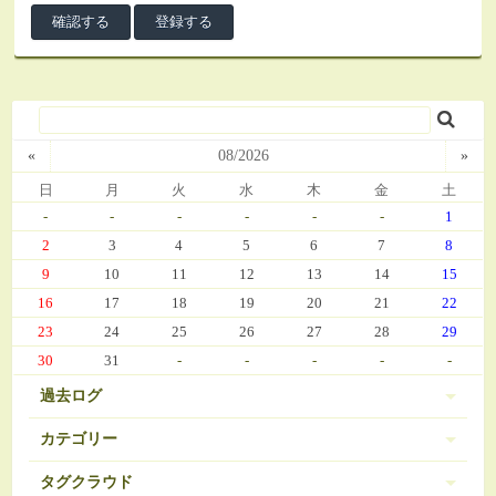
«
08/2026
»
日
月
火
水
木
金
土
-
-
-
-
-
-
1
2
3
4
5
6
7
8
9
10
11
12
13
14
15
16
17
18
19
20
21
22
23
24
25
26
27
28
29
30
31
-
-
-
-
-
過去ログ
カテゴリー
タグクラウド
伊豆 (303)