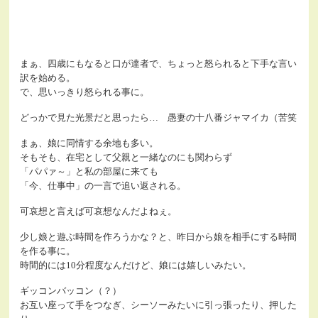
まぁ、四歳にもなると口が達者で、ちょっと怒られると下手な言い
訳を始める。
で、思いっきり怒られる事に。
どっかで見た光景だと思ったら… 愚妻の十八番ジャマイカ（苦笑
まぁ、娘に同情する余地も多い。
そもそも、在宅として父親と一緒なのにも関わらず
「パパァ～」と私の部屋に来ても
「今、仕事中」の一言で追い返される。
可哀想と言えば可哀想なんだよねぇ。
少し娘と遊ぶ時間を作ろうかな？と、昨日から娘を相手にする時間
を作る事に。
時間的には10分程度なんだけど、娘には嬉しいみたい。
ギッコンバッコン（？）
お互い座って手をつなぎ、シーソーみたいに引っ張ったり、押した