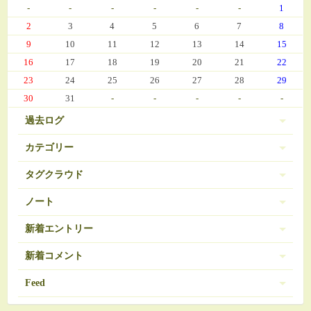
-
-
-
-
-
-
1
2
3
4
5
6
7
8
9
10
11
12
13
14
15
16
17
18
19
20
21
22
23
24
25
26
27
28
29
30
31
-
-
-
-
-
過去ログ
カテゴリー
タグクラウド
伊豆 (303)
PC-9801
BRAVELY DEFAULT
3
16
ノート
日常 (560)
SDガンダム
お弁当
おせち
377
35
271
ノートは登録されていません。
新着エントリー
娘の成長 (669)
お気に入り（娘）
お気に入り（愚妻）
131
84
お気に入り（私）
新着コメント
アイコス
アイカツ
javascript 再勉強中
95
5
8
ゲーム (342)
アーマードコア
エランシア
12
9
2024/03/08 10:56
Feed
Re:エランシア DSH版SS
オンラインゲーム
ゲーム日記 (1031)
ガンダム
508
24
ベータガンダムは伊達じゃない
2026/06/18 from 承認待ち