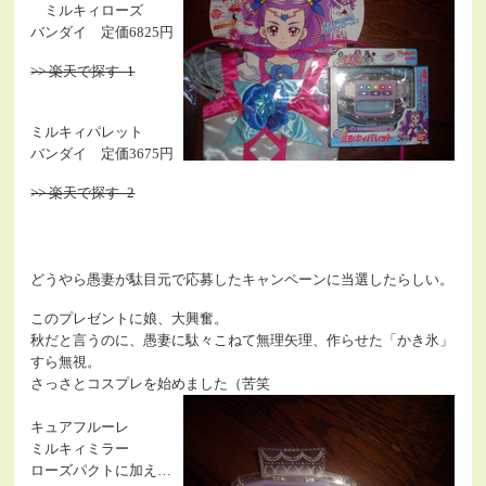
ミルキィローズ
バンダイ 定価6825円
>> 楽天で探す -1
ミルキィパレット
バンダイ 定価3675円
>> 楽天で探す -2
どうやら愚妻が駄目元で応募したキャンペーンに当選したらしい。
このプレゼントに娘、大興奮。
秋だと言うのに、愚妻に駄々こねて無理矢理、作らせた「かき氷」
すら無視。
さっさとコスプレを始めました（苦笑
キュアフルーレ
ミルキィミラー
ローズパクトに加え…