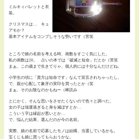
ミルキィパレットと衣
装。
クリスマスは… キュ
アモか？
基本アイテムをコンプしそうな勢いです（苦笑
ところで娘の名前を考える時、画数をすごく気にした。
私の画数は20。 占いの本では「破滅と短命」だとか（苦笑
まぁ、この歳まで生きてりゃ、個人的には十分なんだけどね。
小学生の頃に「貴方は短命です」なんて宣言されちゃったし。
で、親が心配して象牙の実印を買ったとか（笑
まぁ、そのお陰なのかもねー（棒読み
とにかく、そんな思いをさせたくないので色々と調べた。
女の子は強運過ぎると身を滅ぼすとか…
こういう字は縁起が悪いとか…
で、悩んだ結果、選んだのが今の名前。
実際、娘の名前で応募したモノは結構、当選しているかも。
宝くじも娘に買ってもらおうかな。