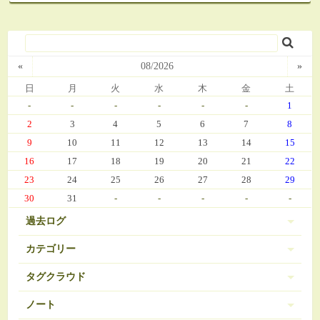
«
08/2026
»
日
月
火
水
木
金
土
-
-
-
-
-
-
1
2
3
4
5
6
7
8
9
10
11
12
13
14
15
16
17
18
19
20
21
22
23
24
25
26
27
28
29
30
31
-
-
-
-
-
過去ログ
カテゴリー
タグクラウド
伊豆 (303)
PC-9801
BRAVELY DEFAULT
3
16
ノート
日常 (560)