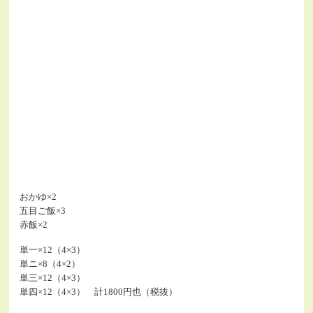
おかゆ×2
五目ご飯×3
赤飯×2
単一×12（4×3）
単ニ×8（4×2）
単三×12（4×3）
単四×12（4×3） 計1800円也（税抜）