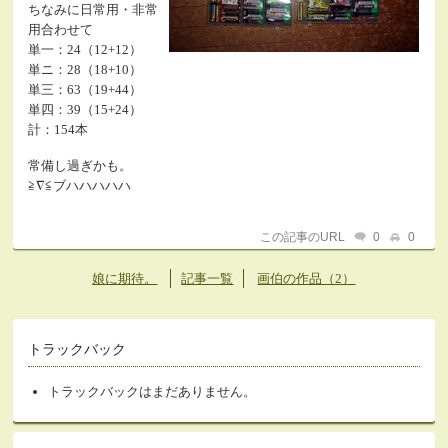
ちなみに日常用・非常
用合わせて
単一：24（12+12）
単ニ：28（18+10）
単三：63（19+44）
単四：39（15+24）
計：154本
常備し過ぎかも。
≧∇≦ブハハハハハ
この記事のURL
0
0
娘に期待。
記事一覧
画伯の作品（2）
トラックバック
トラックバックはまだありません。