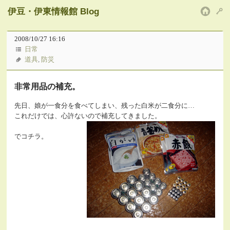
伊豆・伊東情報館 Blog
HOM
2008/10/27 16:16
日常
道具
,
防災
非常用品の補充。
先日、娘が一食分を食べてしまい、残った白米が二食分に…
これだけでは、心許ないので補充してきました。
でコチラ。