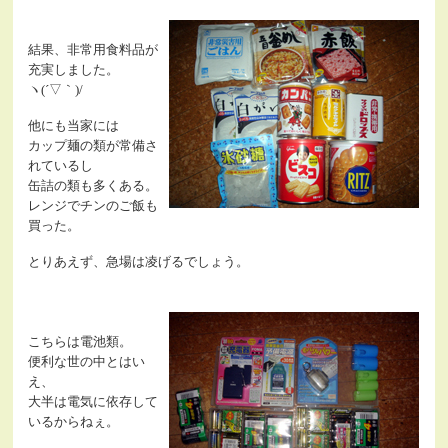
結果、非常用食料品が
充実しました。
ヽ(´▽｀)/
他にも当家には
カップ麺の類が常備さ
れているし
缶詰の類も多くある。
レンジでチンのご飯も
買った。
とりあえず、急場は凌げるでしょう。
こちらは電池類。
便利な世の中とはい
え、
大半は電気に依存して
いるからねぇ。