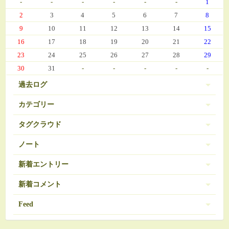
-
-
-
-
-
-
1
2
3
4
5
6
7
8
9
10
11
12
13
14
15
16
17
18
19
20
21
22
23
24
25
26
27
28
29
30
31
-
-
-
-
-
過去ログ
カテゴリー
タグクラウド
伊豆 (303)
PC-9801
BRAVELY DEFAULT
3
16
ノート
日常 (560)
SDガンダム
お弁当
おせち
377
35
271
ノートは登録されていません。
新着エントリー
娘の成長 (669)
お気に入り（娘）
お気に入り（愚妻）
131
84
お気に入り（私）
新着コメント
アイコス
アイカツ
javascript 再勉強中
95
5
8
ゲーム (342)
アーマードコア
エランシア
12
9
2024/03/08 10:56
Feed
Re:エランシア DSH版SS
オンラインゲーム
ゲーム日記 (1031)
ガンダム
508
24
ベータガンダムは伊達じゃない
2026/06/18 from 承認待ち
RSS1.0
コレクション
ゼルダの伝説
54
1