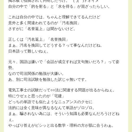
掲示板で指摘されて判明したっけ。 ( ´д｀)トオイメ
自分の中で「的を射る」と「水を得る」が混ざったらしい。
これは自分の中では、ちゃんと理解できてるんだけど
意外と多く間違われてるのが「汚名挽回」
さすがに「名誉返上」は聞かないけど。
正しくは「汚名返上」「名誉挽回」
まぁ、汚名を挽回してどうする？って事なんだけどね。
日本語って難しいねぇ。
元々、国語は嫌いで「会話が成立すれば文句無いだろ？」って姿
勢。
なので司法関係の勉強が大嫌い。
あ、別に司法試験を勉強した訳じゃ無いです。
電気工事士の試験だって○○法に関連する問題が出るからねぇ。
特にウゼェと思ったのが「宅建」
どっちの単語でも似たようなニュアンスのクセに
法的には全く意味が異なるなんて単語がゾロゾロ。
まぁ、騙されない為には、そういう知識も必要なんだろうけどね
ぇ。
やっぱり答えがピシッと出る数学・理科の方が肌に合うわぁ。