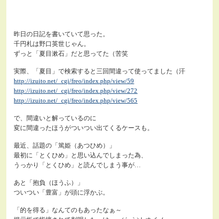
昨日の日記を書いていて思った。
千円札は野口英世じゃん。
ずっと「夏目漱石」だと思ってた（苦笑
実際、「夏目」で検索すると三回間違って使ってました（汗
http://izuito.net/_cgi/freo/index.php/view/59
http://izuito.net/_cgi/freo/index.php/view/272
http://izuito.net/_cgi/freo/index.php/view/565
で、間違いと解っているのに
変に間違ったほうがついつい出てくるケースも。
最近、話題の「篤姫（あつひめ）」
最初に「とくひめ」と思い込んでしまった為、
うっかり「とくひめ」と読んでしまう事が…
あと「抱負（ほうふ）」
ついつい「豊富」が頭に浮かぶ。
「的を得る」なんてのもあったなぁ～