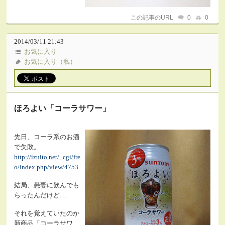
この記事のURL
0
0
2014/03/11 21:43
お気に入り
お気に入り（私）
ほろよい「コーラサワー」
先日、コーラ系のお酒
で失敗。
http://izuito.net/_cgi/fre
o/index.php/view/4753
結局、愚妻に飲んでも
らったんだけど…
それを覚えていたのか
新商品「コーラサワ