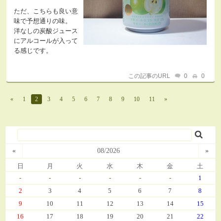
ただ、こちらも良い意
味で予想通りの味。
洋なしの炭酸ジュース
にアルコールが入って
る感じです。
この記事のURL
0
0
«
1
2
3
4
5
6
7
8
9
10
11
»
«
08/2026
»
日
月
火
水
木
金
土
-
-
-
-
-
-
1
2
3
4
5
6
7
8
9
10
11
12
13
14
15
16
17
18
19
20
21
22