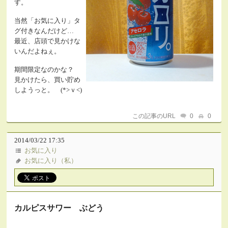
す。
当然「お気に入り」タ
グ付きなんだけど…
最近、店頭で見かけな
いんだよねぇ。
期間限定なのかな？
見かけたら、買い貯め
しようっと。 (*>ｖ<)
この記事のURL
0
0
2014/03/22 17:35
お気に入り
お気に入り（私）
カルピスサワー ぶどう