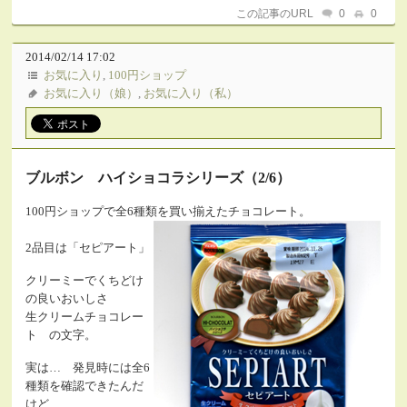
この記事のURL
0
0
2014/02/14 17:02
お気に入り
,
100円ショップ
お気に入り（娘）
,
お気に入り（私）
ブルボン ハイショコラシリーズ（2/6）
100円ショップで全6種類を買い揃えたチョコレート。
2品目は「セピアート」
クリーミーでくちどけ
の良いおいしさ
生クリームチョコレー
ト の文字。
実は… 発見時には全6
種類を確認できたんだ
けど