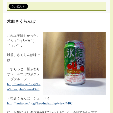
氷結さくらんぼ
これは美味しかった。
+ﾟ*｡：ﾟ+(人*´∀｀)
+ﾟ：｡*ﾟ+．
以前、さくらんぼ味で
は…
・すらっと 桜ふわり
サワー＆つぶつぶグレ
ープフルーツ
http://izuito.net/_cgi/fre
o/index.php/view/4370
・桜さくらんぼ チューハイ
http://izuito.net/_cgi/freo/index.php/view/4462
に、お気に入りタグを付けていたんだけど、今回で3品目です。