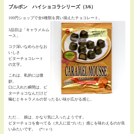
ブルボン ハイショコラシリーズ（3/6）
100円ショップで全6種類を買い揃えたチョコレート。
3品目は「キャラメルム
ース」
コク深いなめらかなお
いしさ
ビターチョコレート
の文字。
これは、私的には微
妙。
口に入れた瞬間は、ビ
ターチョコなんだけど
噛むとキャラメルの甘ったるい味が広がる感じ。
ただ… 娘は、かなり気に入ったようです。
ビターチョコを食べてる（大人に近づいた）感じを味わえるのが良
いみたいです。 (*>ｖ<)