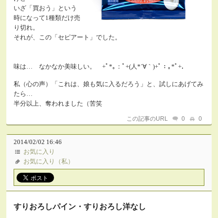
いざ「買おう」という
時になって1種類だけ売
り切れ。
それが、この「セピアート」でした。
味は… なかなか美味しい。 +ﾟ*｡：ﾟ+(人*´∀｀)+ﾟ：｡*ﾟ+．
私（心の声）「これは、娘も気に入るだろう」と、試しにあげてみ
たら…
半分以上、奪われました（苦笑
この記事のURL
0
0
2014/02/02 16:46
お気に入り
お気に入り（私）
すりおろしパイン・すりおろし洋なし