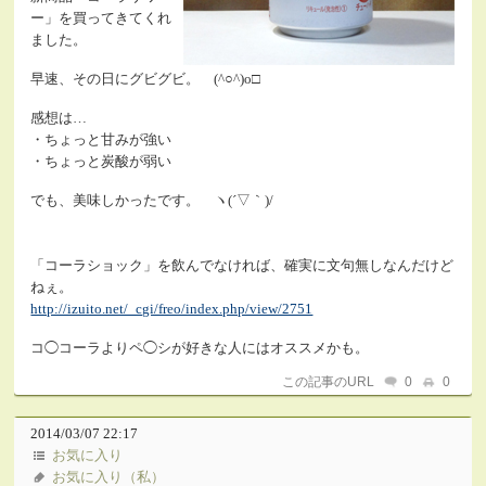
ー」を買ってきてくれ
ました。
早速、その日にグビグビ。 (^○^)o□
感想は…
・ちょっと甘みが強い
・ちょっと炭酸が弱い
でも、美味しかったです。 ヽ(´▽｀)/
「コーラショック」を飲んでなければ、確実に文句無しなんだけど
ねぇ。
http://izuito.net/_cgi/freo/index.php/view/2751
コ◯コーラよりペ◯シが好きな人にはオススメかも。
この記事のURL
0
0
2014/03/07 22:17
お気に入り
お気に入り（私）