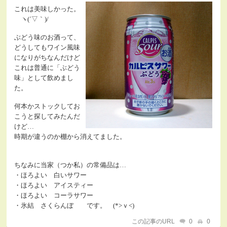
これは美味しかった。
ヽ(´▽｀)/
ぶどう味のお酒って、
どうしてもワイン風味
になりがちなんだけど
これは普通に「ぶどう
味」として飲めまし
た。
何本かストックしてお
こうと探してみたんだ
けど…
時期が違うのか棚から消えてました。
ちなみに当家（つか私）の常備品は…
・ほろよい 白いサワー
・ほろよい アイスティー
・ほろよい コーラサワー
・氷結 さくらんぼ です。 (*>ｖ<)
この記事のURL
0
0