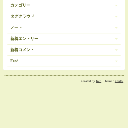
カテゴリー
タグクラウド
伊豆 (303)
PC-9801
BRAVELY DEFAULT
3
16
ノート
日常 (560)
SDガンダム
お弁当
おせち
377
35
271
ノートは登録されていません。
新着エントリー
娘の成長 (669)
お気に入り（娘）
お気に入り（愚妻）
131
84
お気に入り（私）
新着コメント
アイコス
アイカツ
javascript 再勉強中
95
5
8
ゲーム (342)
アーマードコア
エランシア
12
9
2024/03/08 10:56
Feed
Re:エランシア DSH版SS
オンラインゲーム
ゲーム日記 (1031)
ガンダム
508
24
ベータガンダムは伊達じゃない
2026/06/18 from 承認待ち
RSS1.0
コレクション
ゼルダの伝説
54
1
ガーデニング (39)
2024/02/21 11:07
Re:決戦III
ダウンロード素材？
ドラクエ
30
7
Created by
freo
. Theme :
knnttk
.
RSS2.0
残り約50ページ
ドラクエ モンパレ
ファイアーエムブレム
ビオトープ (107)
3
1
2026/06/12 from 承認待ち
ファーランドストーリー
フリーソフト紹介
46
14
2024/01/29 13:07
Re:決戦III
車の運転 (31)
プラモデル
プリキュア
169
46
スマホのカメラ機能
2026/06/12 from 承認待ち
プリズムストーン
ボードゲーム
56
2
飼育 (8)
2023/12/19 11:59
モンスタードラゴン
モンスター娘
10
28
Re:決戦III
主夫
健康 (189)
ガラケー卒業
三国伝
ラーメン
予想ネット
38
115
500
7
2026/06/12 from 承認待ち