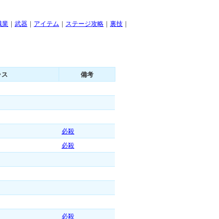
職業
｜
武器
｜
アイテム
｜
ステージ攻略
｜
裏技
｜
ラス
備考
必殺
必殺
必殺