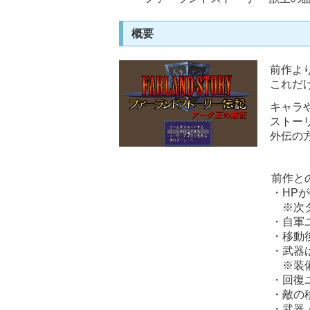
概要
前作よ
これだ
キャラ
ストー
外伝の
前作と
・HP
※次タ
・自軍
・移動
・武器
※装備
・回復
・敵の
・武器