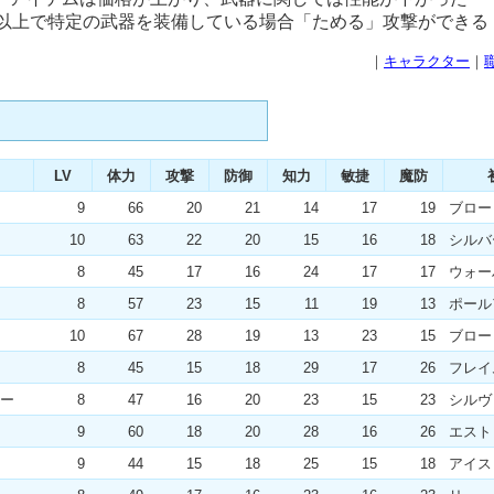
20以上で特定の武器を装備している場合「ためる」攻撃ができる
｜
キャラクター
｜
LV
体力
攻撃
防御
知力
敏捷
魔防
9
66
20
21
14
17
19
ブロー
10
63
22
20
15
16
18
シルバ
8
45
17
16
24
17
17
ウォー
8
57
23
15
11
19
13
ポール
10
67
28
19
13
23
15
ブロー
8
45
15
18
29
17
26
フレイ
ー
8
47
16
20
23
15
23
シルヴ
9
60
18
20
28
16
26
エスト
9
44
15
18
25
15
18
アイス