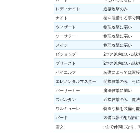
レディナイト
近接攻撃のみ
ナイト
槍を装備する事で間
ウィザード
物理攻撃に弱い
ソーサラー
物理攻撃に弱い
メイジ
物理攻撃に弱い
ビショップ
2マス以内にいる味
プリースト
2マス以内にいる味
ハイエルフ
装備によっては近接
エレメンタルマスター
間接攻撃のみ 弓に
バーサーカー
魔法攻撃に弱い
スパルタン
近接攻撃のみ 魔法
ワルキューレ
特殊な槍を装備可能
バード
装備武器の射程内に
雪女
9面で仲間になり、