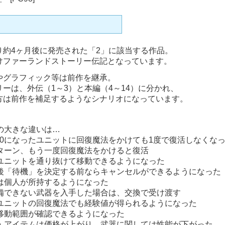
り約4ヶ月後に発売された「2」に該当する作品。
けファーランドストーリー伝記となっています。
やグラフィック等は前作を継承。
リーは、外伝（1～3）と本編（4～14）に分かれ、
方は前作を補足するようなシナリオになっています。
の大きな違いは…
が0になったユニットに回復魔法をかけても1度で復活しなくな
ーン、もう一度回復魔法をかけると復活
ユニットを通り抜けて移動できるようになった
後「待機」を決定する前ならキャンセルができるようになった
は個人が所持するようになった
できない武器を入手した場合は、交換で受け渡す
ユニットの回復魔法でも経験値が得られるようになった
移動範囲が確認できるようになった
・アイテムは価格が上がり、武器に関しては性能が下がった