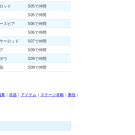
ロッド
S05で仲間
S05で仲間
ースピア
S06で仲間
S06で仲間
ヤーロッド
S07で仲間
ア
S09で仲間
ボウ
S09で仲間
晶
S09で仲間
職業
｜
武器
｜
アイテム
｜
ステージ攻略
｜
裏技
｜