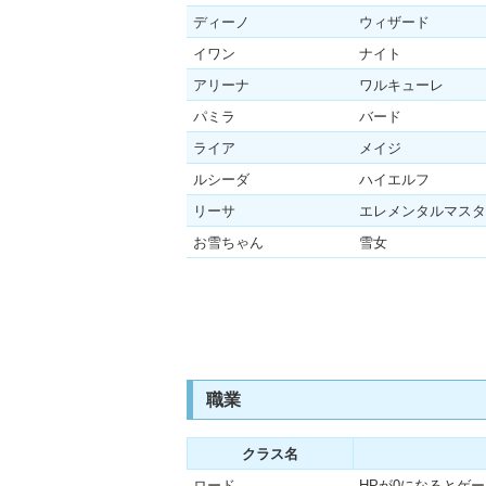
ディーノ
ウィザード
イワン
ナイト
アリーナ
ワルキューレ
パミラ
バード
ライア
メイジ
ルシーダ
ハイエルフ
リーサ
エレメンタルマスタ
お雪ちゃん
雪女
職業
クラス名
ロード
HPが0になるとゲ