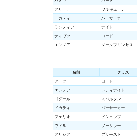
パミラ
バード
アリーナ
ワルキューレ
ドカティ
バーサーカー
ランティア
ナイト
ディヴァ
ロード
エレノア
ダークプリンセス
名前
クラス
アーク
ロード
エレノア
レディナイト
ゴダール
スパルタン
ドカティ
バーサーカー
フェリオ
ビショップ
ウィル
ソーサラー
アリシア
プリースト