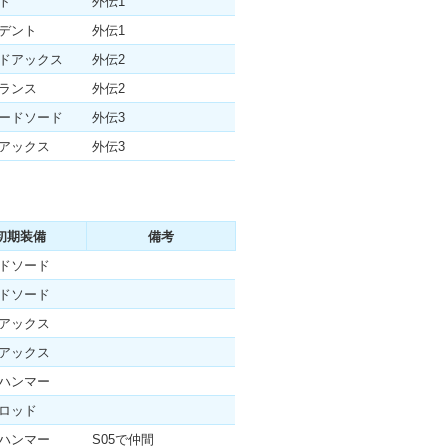
ト
外伝1
デント
外伝1
ドアックス
外伝2
ランス
外伝2
ードソード
外伝3
アックス
外伝3
初期装備
備考
ドソード
ドソード
アックス
アックス
ハンマー
ロッド
ハンマー
S05で仲間