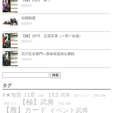
戦国IXA
位階制度
戦国IXA
【極】2973 立花宗茂（＋同一合成）
戦国IXA
石川五右衛門へ算命術追加を挑戦
戦国IXA
タグ
8★地形
11章
【天】武将
12章
【天下】クジ
【序】武将
【極】武将
【戦】クジ
【特】武将
【雅】カード
イベント武将