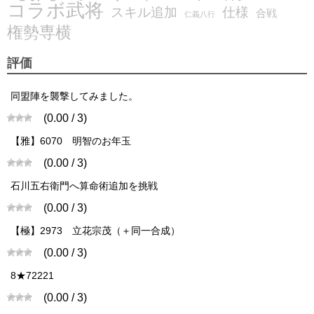
コラボ武将
スキル追加
仕様
合戦
仁義八行
権勢専横
評価
同盟陣を襲撃してみました。
(0.00 / 3)
【雅】6070 明智のお年玉
(0.00 / 3)
石川五右衛門へ算命術追加を挑戦
(0.00 / 3)
【極】2973 立花宗茂（＋同一合成）
(0.00 / 3)
8★72221
(0.00 / 3)