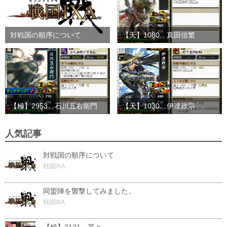
対戦国の順序について
【天】1080 真田信繁
【極】2953 石川五右衛門
【天】1030 伊達政宗
人気記事
対戦国の順序について
戦国IXA
同盟陣を襲撃してみました。
戦国IXA
【極】2121 茶々