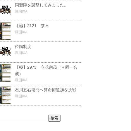
同盟陣を襲撃してみました。
戦国IXA
【極】2121 茶々
戦国IXA
位階制度
戦国IXA
【極】2973 立花宗茂（＋同一合
成）
戦国IXA
石川五右衛門へ算命術追加を挑戦
戦国IXA