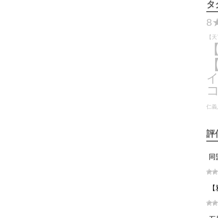
タ
8
【天
仁義
評
同
【