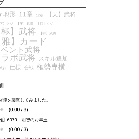
グ
★地形
11章
【天】武将
12章
下】クジ
【序】武将
【戦】クジ
【極】武将
【特】武将
【雅】カード
イベント武将
コラボ武将
スキル追加
権勢専横
仕様
合戦
八行
価
盟陣を襲撃してみました。
(0.00 / 3)
雅】6070 明智のお年玉
(0.00 / 3)