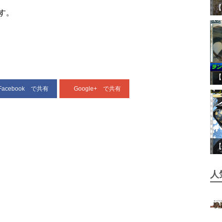
【
す。
【
Facebook
で共有
Google+
で共有
【
人