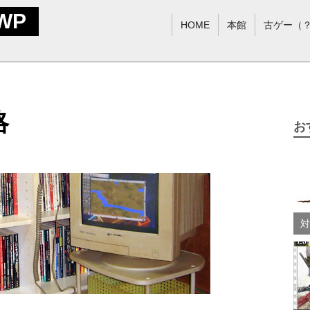
WP
HOME
本館
古ゲー（
略
お
対