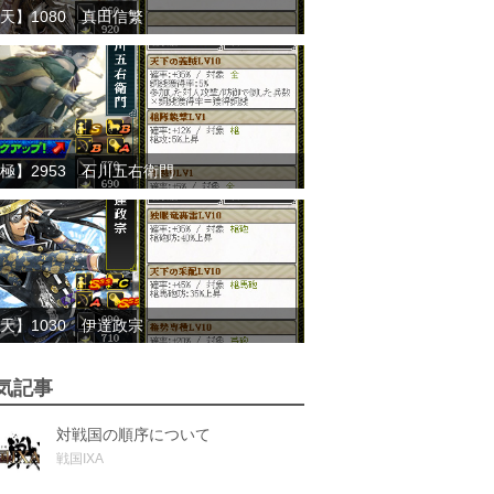
天】1080 真田信繁
極】2953 石川五右衛門
天】1030 伊達政宗
気記事
対戦国の順序について
戦国IXA