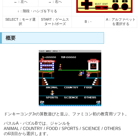
←：左へ
→：右へ
↓：階段・ハシゴを下りる
SELECT：モード選
START：ゲームス
A：アルファベット
B：-
択
タート/ポーズ
を選択する
概要
ドンキーコングJrの算数遊びと並ぶ、ファミコン初の教育用ソフト。
パスルA・パズルBでは、ジャンルを
ANIMAL / COUNTRY / FOOD / SPORTS / SCIENCE / OTHERS
の6項目から選択します。